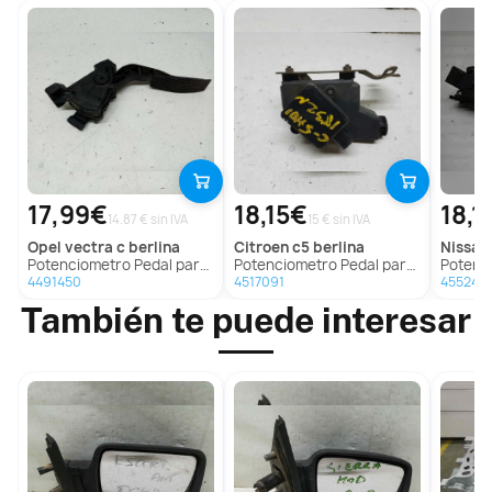
17,99€
18,15€
18,1
14.87 € sin IVA
15 € sin IVA
opel
vectra c berlina
citroen
c5 berlina
nissan
Potenciometro Pedal para Opel Vectra C Berlina
Potenciometro Pedal para Citroën C5 Berlina
Potenciom
4491450
4517091
455244
También te puede interesar