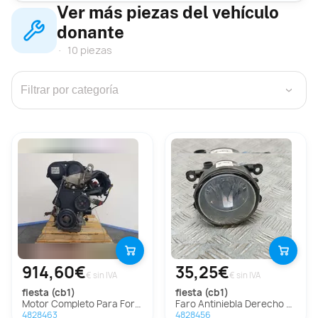
Ver más piezas del vehículo
donante
10 piezas
›
914,60€
35,25€
€ sin IVA
€ sin IVA
fiesta (cb1)
fiesta (cb1)
Motor Completo Para Ford Fiesta
Faro Antiniebla Derecho Para Ford Fiesta
4828463
4828456