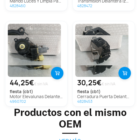
Mando Luces Y Limpia Para Ford Fiesta
Transmision Delantera Izquierda Para Ford Fiesta
4828460
4828472
44,25€
30,25€
€ sin IVA
€ sin IVA
fiesta (cb1)
fiesta (cb1)
Motor Elevalunas Delantero Izquierdo para Ford Fiesta (Cb1)
Cerradura Puerta Delantera Izquierda para Ford Fiesta (Cb1)
4960702
4828453
Productos con el mismo
OEM