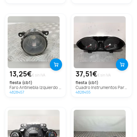
13,25€
37,51€
€ sin IVA
€ sin IVA
fiesta (cb1)
fiesta (cb1)
Faro Antiniebla Izquierdo Para Ford Fiesta
Cuadro Instrumentos Para Ford Fiesta
4828457
4828455