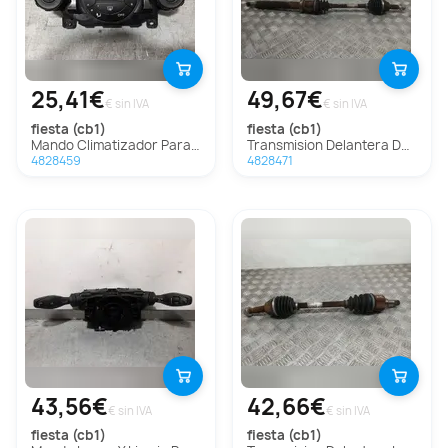
25,41€
49,67€
€ sin IVA
€ sin IVA
fiesta (cb1)
fiesta (cb1)
Mando Climatizador Para Ford Fiesta
Transmision Delantera Derecha Para Ford Fiesta
4828459
4828471
43,56€
42,66€
€ sin IVA
€ sin IVA
fiesta (cb1)
fiesta (cb1)