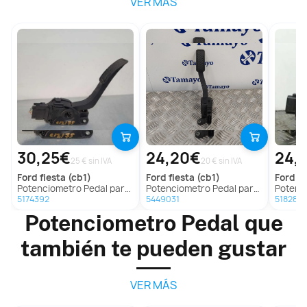
VER MÁS
30,25€
24,20€
24,
25 € sin IVA
20 € sin IVA
ford
fiesta (cb1)
ford
fiesta (cb1)
ford
fi
Potenciometro Pedal para Ford Fiesta (Cb1)
Potenciometro Pedal para Ford Fiesta (Cb1)
Potenciome
5174392
5449031
5182858
Potenciometro Pedal que
también te pueden gustar
VER MÁS