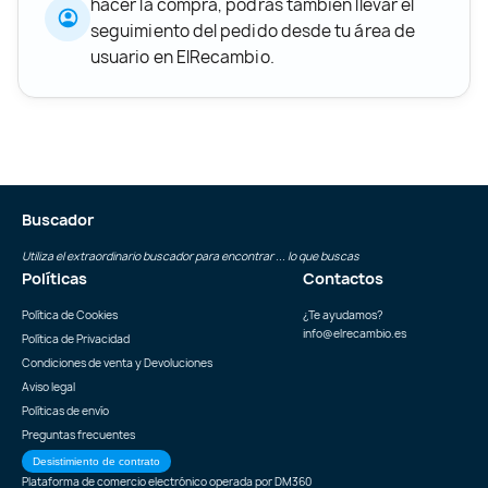
hacer la compra, podrás también llevar el
seguimiento del pedido desde tu área de
usuario en ElRecambio.
Buscador
Utiliza el extraordinario buscador para encontrar ... lo que buscas
Políticas
Contactos
Política de Cookies
¿Te ayudamos?
info@elrecambio.es
Política de Privacidad
Condiciones de venta y Devoluciones
Aviso legal
Políticas de envío
Preguntas frecuentes
Desistimiento de contrato
Plataforma de comercio electrónico operada por
DM360