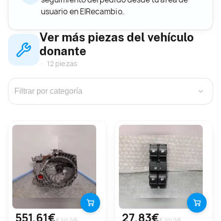
usuario en ElRecambio.
Ver más piezas del vehículo
donante
12 piezas
›
551,61€
27,83€
€ sin IVA
€ sin IVA