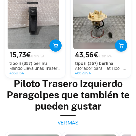
15,73€
43,56€
€ sin IVA
€ sin IVA
tipo ii (357) berlina
tipo ii (357) berlina
Mando Elevalunas Trasero Izquierdo para Fiat Tipo Ii (357) Berlina
Aforador para Fiat Tipo Ii Berlina
4859154
4862994
Piloto Trasero Izquierdo
Paragolpes que también te
pueden gustar
VER MÁS