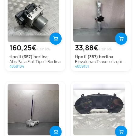
160,25€
33,88€
€ sin IVA
€ sin IVA
tipo ii (357) berlina
tipo ii (357) berlina
Abs Para Fiat Tipo Ii Berlina
Elevalunas Trasero Izquierdo Para Fiat Tipo Ii Berlina
4859134
4859151