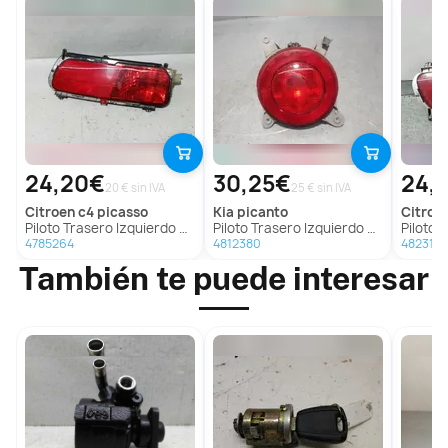
24,20€
30,25€
24,
20 € sin IVA
25 € sin IVA
citroen
c4 picasso
kia
picanto
citroe
Piloto Trasero Izquierdo Paragolpes Para Citroen C4 Picasso
Piloto Trasero Izquierdo Paragolpes Para Kia Picanto
Piloto Trasero 
4785264
4812380
482312
También te puede interesar