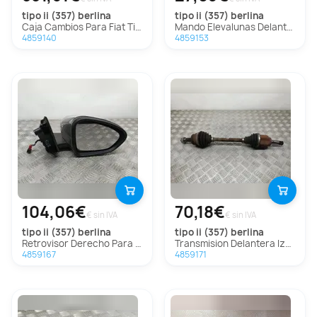
tipo ii (357) berlina
tipo ii (357) berlina
Caja Cambios Para Fiat Tipo Ii Berlina
Mando Elevalunas Delantero Izquierdo Para Fiat Tipo Ii Berlina
4859140
4859153
104,06€
70,18€
€ sin IVA
€ sin IVA
tipo ii (357) berlina
tipo ii (357) berlina
Retrovisor Derecho Para Fiat Tipo Ii Berlina
Transmision Delantera Izquierda Para Fiat Tipo Ii Berlina
4859167
4859171