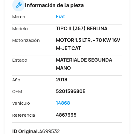
Información de la pieza
Fiat
Marca
TIPO II (357) BERLINA
Modelo
MOTOR 1.3 LTR. - 70 KW 16V
Motorización
M-JET CAT
MATERIAL DE SEGUNDA
Estado
MANO
2018
Año
520159680E
OEM
14868
Vehículo
4867335
Referencia
ID Original:
4699532