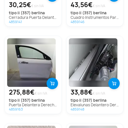
30,25€
43,56€
€ sin IVA
€ sin IVA
tipo ii (357) berlina
tipo ii (357) berlina
Cerradura Puerta Delantera Izquierda Para Fiat Tipo Ii Berlina
Cuadro Instrumentos Para Fiat Tipo Ii Berlina
4859141
4859146
275,88€
33,88€
€ sin IVA
€ sin IVA
tipo ii (357) berlina
tipo ii (357) berlina
Puerta Delantera Derecha Para Fiat Tipo Ii Berlina
Elevalunas Delantero Derecho Para Fiat Tipo Ii Berlina
4859163
4859148