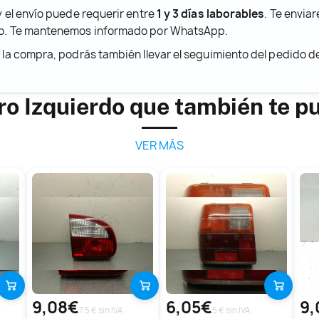
y el envío puede requerir entre
1 y 3 días laborables
. Te envia
ido. Te mantenemos informado por WhatsApp.
r la compra, podrás también llevar el seguimiento del pedido 
ero Izquierdo que también te p
VER MÁS
9,08€
6,05€
9,
7.5 € sin IVA
5 € sin IVA