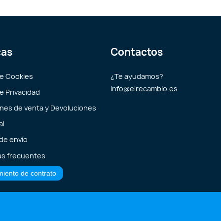
cas
Contactos
de Cookies
¿Te ayudamos?
info@elrecambio.es
de Privacidad
nes de venta y Devoluciones
al
 de envío
s frecuentes
miento de contrato