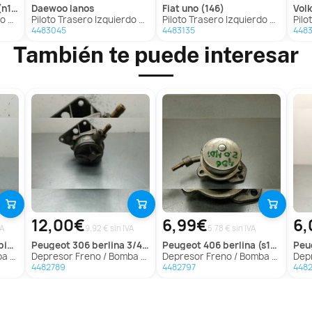
14)
daewoo
lanos
fiat
uno (146)
vo
(N14)
Piloto Trasero Izquierdo para Daewoo Lanos
Piloto Trasero Izquierdo para Fiat Uno (146)
Piloto 
4483045
4483135
448
También te puede interesar
12,00€
6,99€
6,
VA
9.92 € sin IVA
5.78 € sin IVA
02->)
peugeot
306 berlina 3/4/5 puertas (s2)
peugeot
406 berlina (s1/s2)
pe
)('02->)
Depresor Freno / Bomba Vacio para Peugeot 306 Berlina 3/4/5 Puertas (S2)
Depresor Freno / Bomba Vacio para Peugeot 406 Berlina (S1/S2)
Depres
4482789
4482797
448