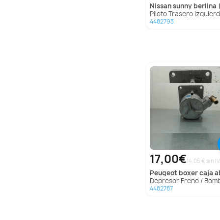
nissan
sunny berlina (n
Piloto Trasero Izquierdo para Nissan Sunny Berlina 
4482793
17,00€
14.05 € sin I
peugeot
boxer caja abierta (rs2850)(330)('
Depresor Freno / Bomba Vacio para Peugeot Boxer Caja Abierta (Rs2850)(330
4482787