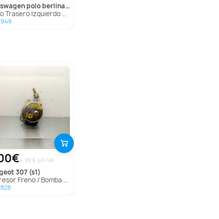
lkswagen
polo berlina (6n1)
Trasero Izquierdo para Volkswagen Polo Berlina (6N1)
3949
00€
4.96 € sin IVA
ugeot
307 (s1)
or Freno / Bomba Vacio para Peugeot 307 (S1)
2828