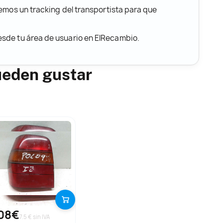
remos un tracking del transportista para que
desde tu área de usuario en ElRecambio.
ueden gustar
08€
7.5 € sin IVA