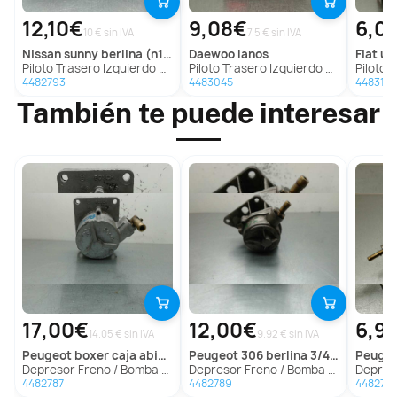
12,10€
9,08€
6,0
10 € sin IVA
7.5 € sin IVA
nissan
sunny berlina (n14)
daewoo
lanos
fiat
uno
Piloto Trasero Izquierdo para Nissan Sunny Berlina (N14)
Piloto Trasero Izquierdo para Daewoo Lanos
Piloto Tras
4482793
4483045
4483135
También te puede interesar
17,00€
12,00€
6,9
14.05 € sin IVA
9.92 € sin IVA
peugeot
boxer caja abierta (rs2850)(330)('02->)
peugeot
306 berlina 3/4/5 puertas (s2)
peuge
Depresor Freno / Bomba Vacio para Peugeot Boxer Caja Abierta (Rs2850)(330)('02->)
Depresor Freno / Bomba Vacio para Peugeot 306 Berlina 3/4/5 Puertas (S2)
Depresor Freno 
4482787
4482789
448279