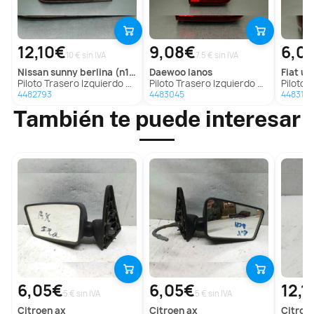
12,10€
9,08€
6,0
10 € sin IVA
7.5 € sin IVA
nissan
sunny berlina (n14)
daewoo
lanos
fiat
uno
Piloto Trasero Izquierdo para Nissan Sunny Berlina (N14)
Piloto Trasero Izquierdo para Daewoo Lanos
Piloto Tras
4482793
4483045
4483135
También te puede interesar
6,05€
6,05€
12,1
5 € sin IVA
5 € sin IVA
citroen
ax
citroen
ax
citroe