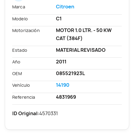
Citroen
Marca
C1
Modelo
MOTOR 1.0 LTR. - 50 KW
Motorización
CAT (384F)
MATERIAL REVISADO
Estado
2011
Año
085521923L
OEM
14190
Vehículo
4831969
Referencia
ID Original:
4570331