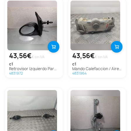
43,56€
43,56€
€ sin IVA
€ sin IVA
c1
c1
Retrovisor Izquierdo Para Citroen C1
Mando Calefaccion / Aire Acondicionado Para Citroen C1
4831972
4831964