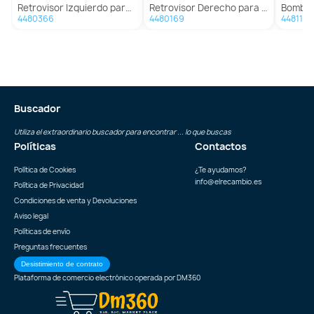
Retrovisor Izquierdo para Citroën Ax
Retrovisor Derecho para Citroën Ax
Bomba D
4480366
4480169
4481178
Buscador
Utiliza el extraordinario buscador para encontrar ... lo que buscas
Políticas
Contactos
Política de Cookies
¿Te ayudamos?
info@elrecambio.es
Política de Privacidad
Condiciones de venta y Devoluciones
Aviso legal
Políticas de envío
Preguntas frecuentes
Desistimiento de contrato
Plataforma de comercio electrónico operada por
DM360