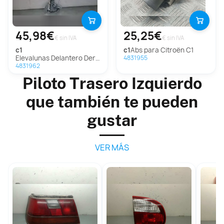
45,98€
25,25€
€ sin IVA
€ sin IVA
c1
c1
Abs para Citroën C1
Elevalunas Delantero Derecho Para Citroen C1
4831955
4831962
Piloto Trasero Izquierdo
que también te pueden
gustar
VER MÁS