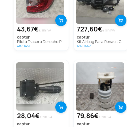
43,67€
727,60€
€ sin IVA
€ sin IVA
captur
captur
Piloto Trasero Derecho Para Renault Captur
Kit Airbag Para Renault Captur
4870451
4870442
28,04€
79,86€
€ sin IVA
€ sin IVA
captur
captur