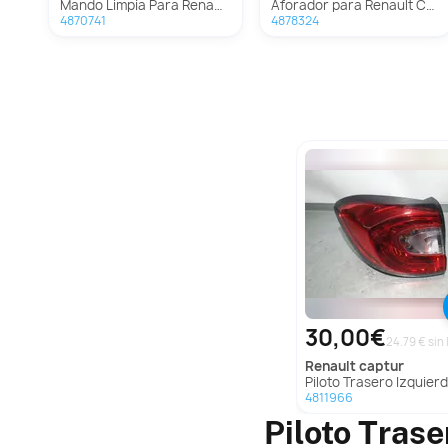
Mando Limpia Para Renault Captur
Aforador para Renault Captur
4870741
4878324
30,00€
24.79 € sin 
renault
captur
Piloto Trasero Izquierdo Para Renault Ca
4811966
Piloto Tras