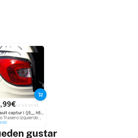
,99€
42.14 € sin IVA
ault
captur i (j5_, h5_)
rasero Izquierdo Exterior para Renault Captur I (J5_, H5_)
7688
ueden gustar