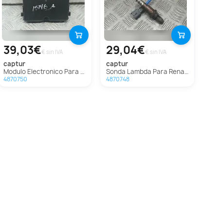
39,03€
29,04€
€ sin IVA
€ sin IVA
captur
captur
Modulo Electronico Para Renault Captur
Sonda Lambda Para Renault Captur
4870750
4870748