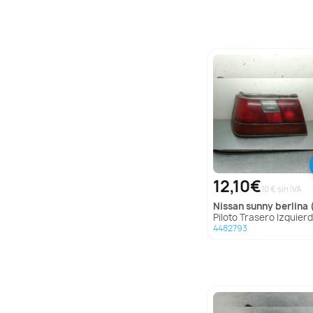
12,10€
10 € sin IVA
nissan
sunny berlina (n
Piloto Trasero Izquierdo para Nissan Sunny Berlina 
4482793