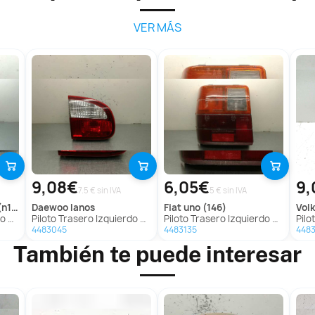
VER MÁS
9,08€
6,05€
9,
7.5 € sin IVA
5 € sin IVA
14)
daewoo
lanos
fiat
uno (146)
vo
(N14)
Piloto Trasero Izquierdo para Daewoo Lanos
Piloto Trasero Izquierdo para Fiat Uno (146)
Piloto 
4483045
4483135
448
También te puede interesar