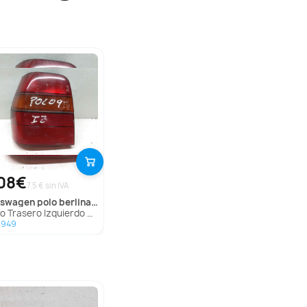
08€
7.5 € sin IVA
lkswagen
polo berlina (6n1)
Trasero Izquierdo para Volkswagen Polo Berlina (6N1)
3949