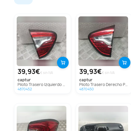
39,93€
39,93€
€ sin IVA
€ sin IVA
captur
captur
Piloto Trasero Izquierdo Para Renault Captur
Piloto Trasero Derecho Para Renault Captur
4870452
4870450