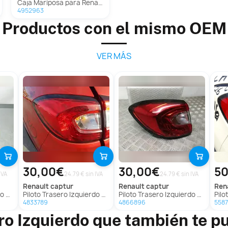
Caja Mariposa para Renault Captur
4952963
Productos con el mismo OEM
VER MÁS
30,00€
30,00€
50
IVA
24.79 € sin IVA
24.79 € sin IVA
renault
captur
renault
captur
ren
ptur
Piloto Trasero Izquierdo Para Renault Captur
Piloto Trasero Izquierdo Para Renault Captur
Piloto T
4833789
4866896
558
ero Izquierdo que también te p