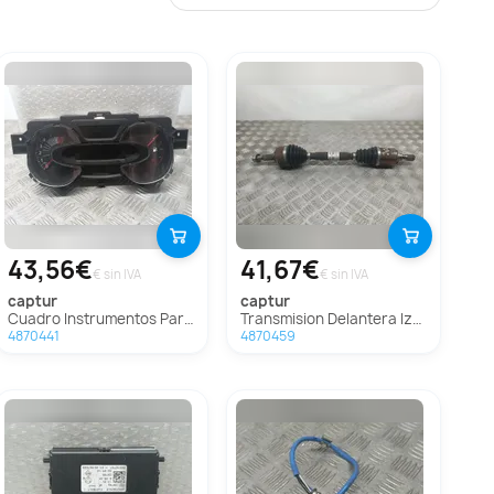
43,56€
41,67€
€ sin IVA
€ sin IVA
captur
captur
Cuadro Instrumentos Para Renault Captur
Transmision Delantera Izquierda Para Renault Captur
4870441
4870459