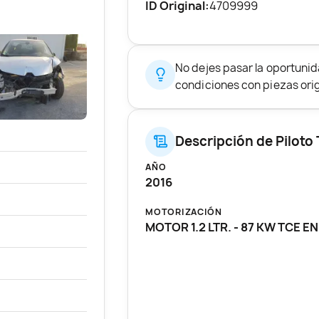
ID Original:
4709999
No dejes pasar la oportuni
condiciones con piezas origi
Descripción de Piloto
AÑO
2016
MOTORIZACIÓN
MOTOR 1.2 LTR. - 87 KW TCE E