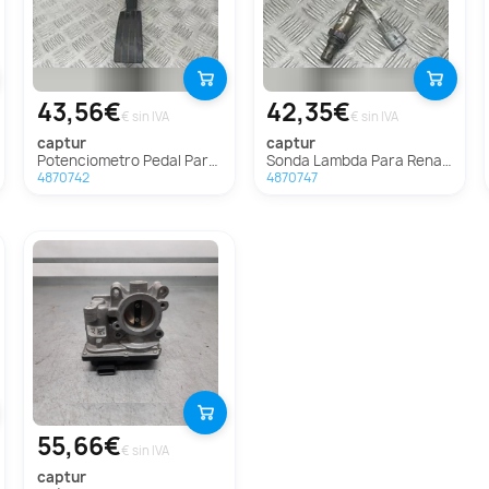
43,56€
42,35€
€ sin IVA
€ sin IVA
captur
captur
Potenciometro Pedal Para Renault Captur
Sonda Lambda Para Renault Captur
4870742
4870747
55,66€
€ sin IVA
captur