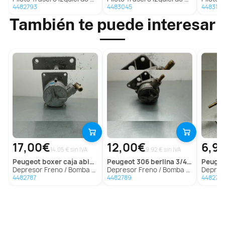
4482793
4483045
4483135
También te puede interesar
17,00€
12,00€
6,9
14.05 € sin IVA
9.92 € sin IVA
peugeot
boxer caja abierta (rs2850)(330)('02->)
peugeot
306 berlina 3/4/5 puertas (s2)
peuge
Depresor Freno / Bomba Vacio para Peugeot Boxer Caja Abierta (Rs2850)(330)('02->)
Depresor Freno / Bomba Vacio para Peugeot 306 Berlina 3/4/5 Puertas (S2)
Depresor Freno 
4482787
4482789
448279