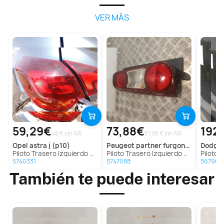
VER MÁS
59,29€
73,88€
192
49 € sin IVA
61.06 € sin IVA
opel
astra j (p10)
peugeot
partner furgoneta/monovolumen
dodge
Piloto Trasero Izquierdo para Opel Astra J (P10)
Piloto Trasero Izquierdo para Peugeot Partner Furgoneta/Monovolumen
Piloto Tra
5740331
5747088
567904
También te puede interesar