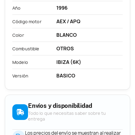
1996
Año
AEX / APQ
Código motor
BLANCO
Color
OTROS
Combustible
IBIZA (6K)
Modelo
BASICO
Versión
Envíos y disponibilidad
Todo lo que necesitas saber sobre tu
entrega
Los precios del envío se muestran al realizar