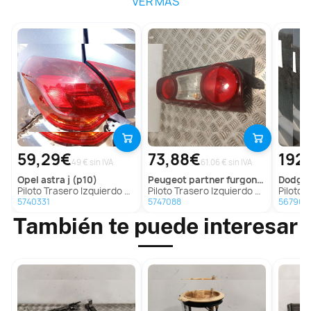
VER MÁS
59,29€
73,88€
192
49 € sin IVA
61.06 € sin IVA
opel
astra j (p10)
peugeot
partner furgoneta/monovolumen
dodge
Piloto Trasero Izquierdo para Opel Astra J (P10)
Piloto Trasero Izquierdo para Peugeot Partner Furgoneta/Monovolumen
Piloto Tra
5740331
5747088
567904
También te puede interesar