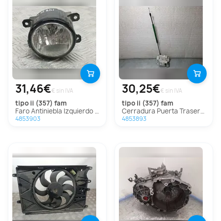
31,46€
30,25€
€ sin IVA
€ sin IVA
tipo ii (357) fam
tipo ii (357) fam
Faro Antiniebla Izquierdo Para Fiat Tipo Ii Fam
Cerradura Puerta Trasera Derecha Para Fiat Tipo Ii Fam
4853903
4853893