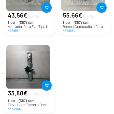
43,56€
55,66€
€ sin IVA
€ sin IVA
tipo ii (357) fam
tipo ii (357) fam
Aforador Para Fiat Tipo Ii Fam
Bomba Combustible Para Fiat Tipo Ii Fam
4858584
4858581
33,88€
€ sin IVA
tipo ii (357) fam
Elevalunas Trasero Derecho Para Fiat Tipo Ii Fam
4853900