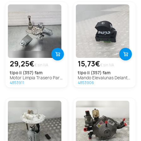
29,25€
15,73€
€ sin IVA
€ sin IVA
tipo ii (357) fam
tipo ii (357) fam
Motor Limpia Trasero Para Fiat Tipo Ii Fam
Mando Elevalunas Delantero Derecho para Fiat Tipo Ii (357) Fam
4853911
4853906