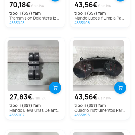
70,18€
43,56€
€ sin IVA
€ sin IVA
tipo ii (357) fam
tipo ii (357) fam
Transmision Delantera Izquierda Para Fiat Tipo Ii Fam
Mando Luces Y Limpia Para Fiat Tipo Ii Fam
4853928
4853908
27,83€
43,56€
€ sin IVA
€ sin IVA
tipo ii (357) fam
tipo ii (357) fam
Mando Elevalunas Delantero Izquierdo Para Fiat Tipo Ii Fam
Cuadro Instrumentos Para Fiat Tipo Ii Fam
4853907
4853896