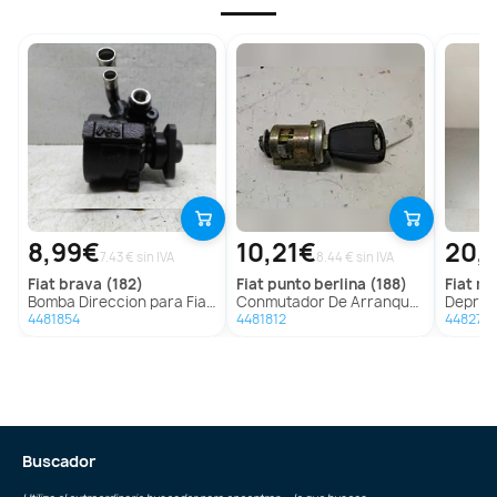
8,99€
10,21€
20,
7.43 € sin IVA
8.44 € sin IVA
fiat
brava (182)
fiat
punto berlina (188)
fiat
mar
Bomba Direccion para Fiat Brava (182)
Conmutador De Arranque Para Fiat Punto Berlina
Depresor Freno
4481854
4481812
448277
Buscador