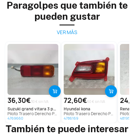
Paragolpes que también te
pueden gustar
VER MÁS
36,30€
72,60€
24,
30 € sin IVA
60 € sin IVA
suzuki
grand vitara 3 puertas sq (gt)
hyundai
kona
renaul
Piloto Trasero Derecho Paragolpes Para Suzuki Grand Vitara 3 Puertas Sq
Piloto Trasero Derecho Paragolpes Para Hyundai Kona
Piloto Traser
4769660
4786169
481952
También te puede interesar