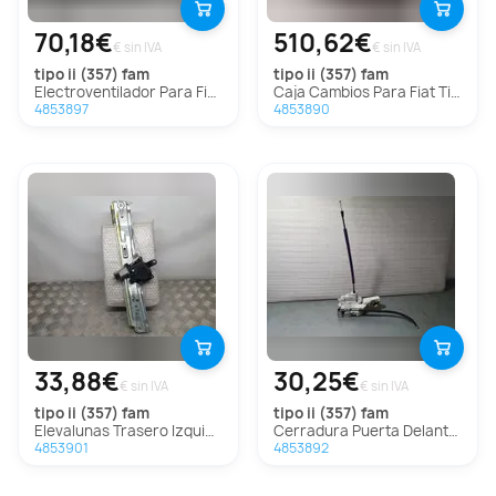
70,18€
510,62€
€ sin IVA
€ sin IVA
tipo ii (357) fam
tipo ii (357) fam
Electroventilador Para Fiat Tipo Ii Fam
Caja Cambios Para Fiat Tipo Ii Fam
4853897
4853890
33,88€
30,25€
€ sin IVA
€ sin IVA
tipo ii (357) fam
tipo ii (357) fam
Elevalunas Trasero Izquierdo Para Fiat Tipo Ii Fam
Cerradura Puerta Delantera Izquierda Para Fiat Tipo Ii Fam
4853901
4853892