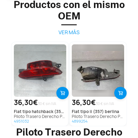
Productos con el mismo
OEM
VER MÁS
36,30€
36,30€
30 € sin IVA
30 € sin IVA
fiat
tipo hatchback (356_, 357_)
fiat
tipo ii (357) berlina
Piloto Trasero Derecho Paragolpes para Fiat Tipo Hatchback (356_, 357_)
Piloto Trasero Derecho Paragolpes para Fiat Tipo Ii (357) Berlina
4951032
4899254
Piloto Trasero Derecho