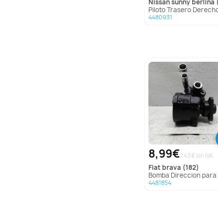
nissan
sunny berlina (n
Piloto Trasero Derecho para Nissan Sunny Berlina
4480931
8,99€
7.43 € sin IVA
fiat
brava (182)
Bomba Direccion para Fiat Brava 
4481854