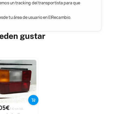
remos un tracking del transportista para que
desde tu área de usuario en ElRecambio.
ueden gustar
05€
5 € sin IVA