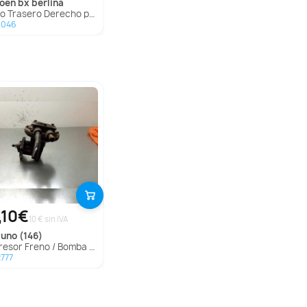
troen
bx berlina
o Trasero Derecho para Citroën Bx Berlina
3046
,10€
10 € sin IVA
uno (146)
sor Freno / Bomba Vacio para Fiat Uno (146)
777