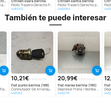
13)
citroen
xsara berlina
citroen
xantia berlina
ci
 (N13)
Piloto Trasero Derecho Para Citroen Xsara Berlina
Piloto Trasero Derecho para Citroën Xantia Berlina
Pilot
4481002
4482964
448
También te puede interesar
10,21€
20,99€
12
8.44 € sin IVA
17.35 € sin IVA
fiat
punto berlina (188)
fiat
marea berlina (185)
fiat
(182)
Conmutador De Arranque Para Fiat Punto Berlina
Depresor Freno / Bomba Vacio para Fiat Marea Berlina (185)
Depre
4481812
4482776
4482