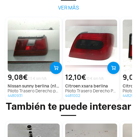
VER MÁS
9,08€
12,10€
9,0
7.5 € sin IVA
10 € sin IVA
nissan
sunny berlina (n13)
citroen
xsara berlina
citroe
Piloto Trasero Derecho para Nissan Sunny Berlina (N13)
Piloto Trasero Derecho Para Citroen Xsara Berlina
Piloto Traser
4480931
4481002
448296
También te puede interesar