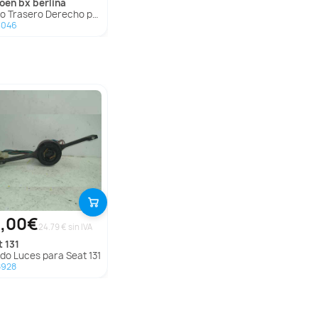
troen
bx berlina
o Trasero Derecho para Citroën Bx Berlina
3046
,00€
24.79 € sin IVA
t
131
ndo Luces para Seat 131
8928