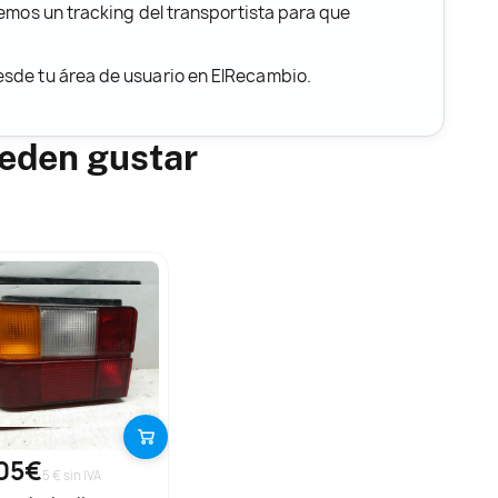
remos un tracking del transportista para que
desde tu área de usuario en ElRecambio.
ueden gustar
05€
5 € sin IVA