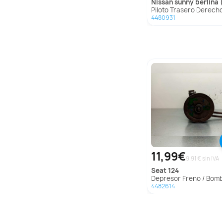
nissan
sunny berlina (n
Piloto Trasero Derecho para Nissan Sunny Berlina
4480931
11,99€
9.91 € sin IVA
seat
124
Depresor Freno / Bomba Vacio para Seat
4482614