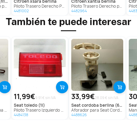
13)
citroen
xsara berlina
citroen
xantia berlina
ci
 (N13)
Piloto Trasero Derecho Para Citroen Xsara Berlina
Piloto Trasero Derecho para Citroën Xantia Berlina
Pilot
4481002
4482964
448
También te puede interesar
11,99€
33,99€
30
9.91 € sin IVA
28.09 € sin IVA
seat
toledo (1l)
seat
cordoba berlina (6k2)
sea
 124
Piloto Trasero Izquierdo para Seat Toledo (1L)
Aforador para Seat Cordoba Berlina (6K2)
Ma
4484138
4488626
448