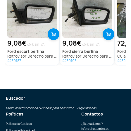
9,08€
9,08€
72,
7.5 € sin IVA
7.5 € sin IVA
ford
escort berlina
ford
sierra berlina
ford
mo
Retrovisor Derecho para Ford Escort Berlina
Retrovisor Derecho para Ford Sierra Berlina
Culata p
4480187
4480193
448252
Buscador
Utiliza el extraordinario buscador para encontrar ... lo que buscas
Políticas
Contactos
Política de Cookies
¿Te ayudamos?
info@elrecambio.es
Política de Privacidad