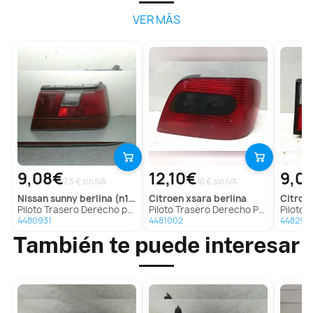
VER MÁS
9,08€
12,10€
9,0
7.5 € sin IVA
10 € sin IVA
nissan
sunny berlina (n13)
citroen
xsara berlina
citroe
Piloto Trasero Derecho para Nissan Sunny Berlina (N13)
Piloto Trasero Derecho Para Citroen Xsara Berlina
Piloto Traser
4480931
4481002
448296
También te puede interesar