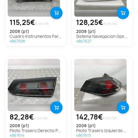
115,25€
128,25€
€ sin IVA
€ sin IVA
2008 (p1)
2008 (p1)
Cuadro Instrumentos Para Peugeot 2008
Sistema Navegacion Gps Para Peugeot 2008
4867598
4867627
82,28€
142,78€
€ sin IVA
€ sin IVA
2008 (p1)
2008 (p1)
Piloto Trasero Derecho Para Peugeot 2008
Piloto Trasero Izquierdo Para Peugeot 2008
4867614
4867615