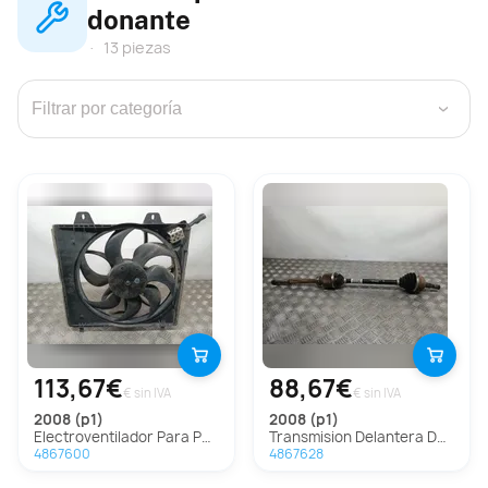
donante
13 piezas
›
113,67€
88,67€
€ sin IVA
€ sin IVA
2008 (p1)
2008 (p1)
Electroventilador Para Peugeot 2008
Transmision Delantera Derecha Para Peugeot 2008
4867600
4867628