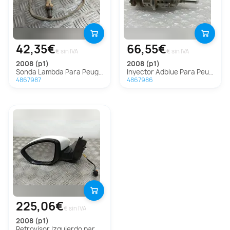
42,35€
66,55€
€ sin IVA
€ sin IVA
2008 (p1)
2008 (p1)
Sonda Lambda Para Peugeot 2008
Inyector Adblue Para Peugeot 2008
4867987
4867986
225,06€
€ sin IVA
2008 (p1)
Retrovisor Izquierdo para Peugeot 2008 (P1)