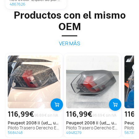
4867626
Productos con el mismo
OEM
VER MÁS
116,99€
116,99€
116
96.69 € sin IVA
96.69 € sin IVA
peugeot
2008 ii (ud_, us_, uy_, uj_, ur_, uc_)
peugeot
2008 ii (ud_, us_, uy_, uj_, ur_, uc_)
peuge
Piloto Trasero Derecho Exterior para Peugeot 2008 Ii (Ud_, Us_, Uy_, Uj_, Ur_, Uc_)
Piloto Trasero Derecho Exterior para Peugeot 2008 Ii (Ud_, Us_, Uy_, Uj_, Ur_, Uc_)
Piloto Trasero Derech
5684148
4948279
567310