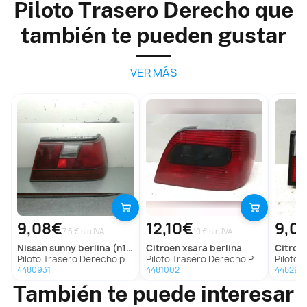
Piloto Trasero Derecho que
también te pueden gustar
VER MÁS
9,08€
12,10€
9,0
7.5 € sin IVA
10 € sin IVA
nissan
sunny berlina (n13)
citroen
xsara berlina
citroe
Piloto Trasero Derecho para Nissan Sunny Berlina (N13)
Piloto Trasero Derecho Para Citroen Xsara Berlina
Piloto Traser
4480931
4481002
448296
También te puede interesar