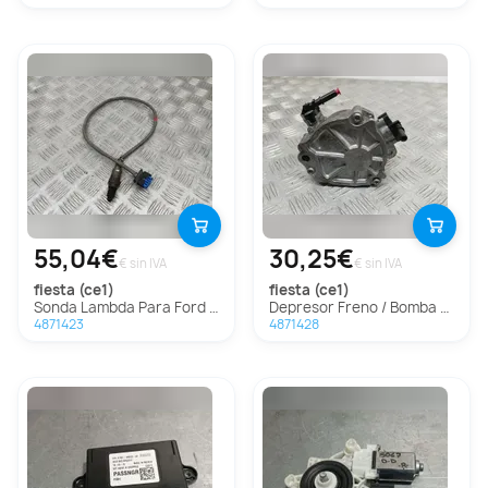
55,04€
30,25€
€ sin IVA
€ sin IVA
fiesta (ce1)
fiesta (ce1)
Sonda Lambda Para Ford Fiesta
Depresor Freno / Bomba Vacio Para Ford Fiesta
4871423
4871428