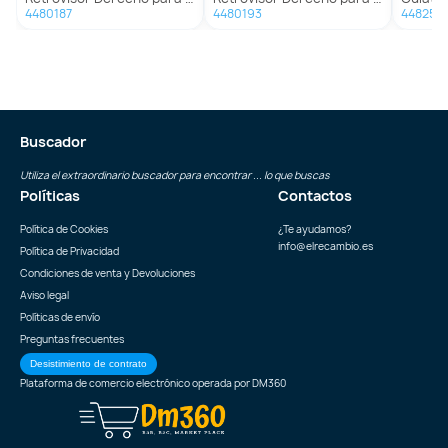
4480187
4480193
448252
Buscador
Utiliza el extraordinario buscador para encontrar ... lo que buscas
Políticas
Contactos
Política de Cookies
¿Te ayudamos?
info@elrecambio.es
Política de Privacidad
Condiciones de venta y Devoluciones
Aviso legal
Políticas de envío
Preguntas frecuentes
Desistimiento de contrato
Plataforma de comercio electrónico operada por
DM360