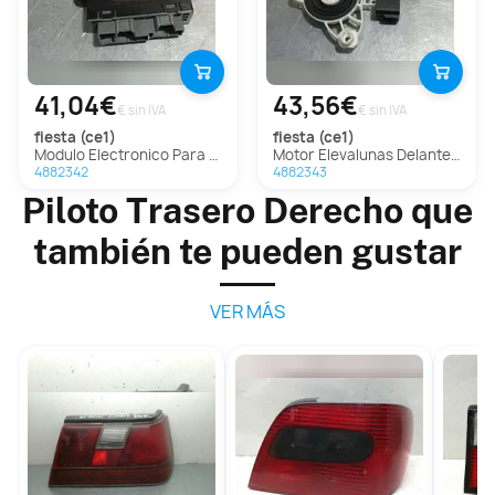
41,04€
43,56€
€ sin IVA
€ sin IVA
fiesta (ce1)
fiesta (ce1)
Modulo Electronico Para Ford Fiesta
Motor Elevalunas Delantero Derecho Para Ford Fiesta
4882342
4882343
Piloto Trasero Derecho que
también te pueden gustar
VER MÁS