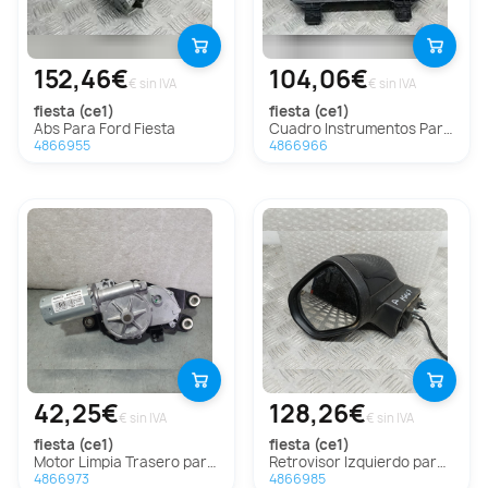
152,46€
104,06€
€ sin IVA
€ sin IVA
fiesta (ce1)
fiesta (ce1)
Abs Para Ford Fiesta
Cuadro Instrumentos Para Ford Fiesta
4866955
4866966
42,25€
128,26€
€ sin IVA
€ sin IVA
fiesta (ce1)
fiesta (ce1)
Motor Limpia Trasero para Ford Fiesta (Ce1)
Retrovisor Izquierdo para Ford Fiesta (Ce1)
4866973
4866985