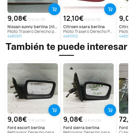
9,08€
12,10€
9,0
7.5 € sin IVA
10 € sin IVA
nissan
sunny berlina (n13)
citroen
xsara berlina
citroe
Piloto Trasero Derecho para Nissan Sunny Berlina (N13)
Piloto Trasero Derecho Para Citroen Xsara Berlina
Piloto Traser
4480931
4481002
448296
También te puede interesar
9,08€
9,08€
72,
7.5 € sin IVA
7.5 € sin IVA
ford
escort berlina
ford
sierra berlina
ford
mo
Retrovisor Derecho para Ford Escort Berlina
Retrovisor Derecho para Ford Sierra Berlina
Culata p