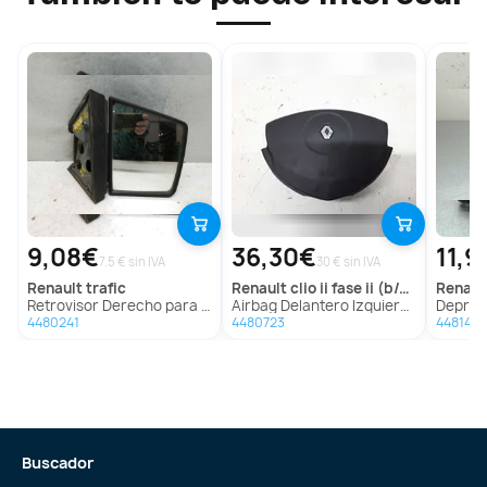
9,08€
36,30€
11,9
7.5 € sin IVA
30 € sin IVA
renault
trafic
renault
clio ii fase ii (b/cb0)
renaul
Retrovisor Derecho para Renault Trafic
Airbag Delantero Izquierdo Para Renault Clio Ii Fase Ii
Depresor Freno 
4480241
4480723
4481448
Buscador