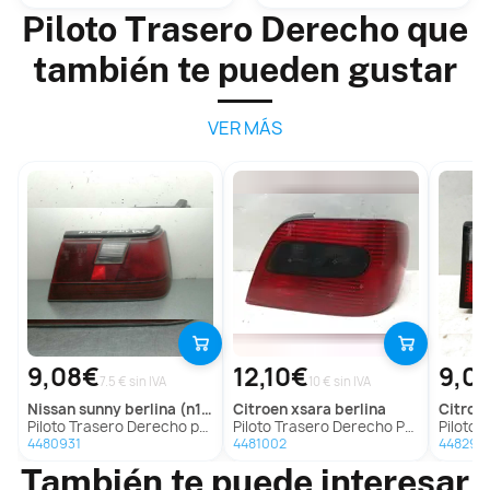
Piloto Trasero Derecho que
también te pueden gustar
VER MÁS
9,08€
12,10€
9,0
7.5 € sin IVA
10 € sin IVA
nissan
sunny berlina (n13)
citroen
xsara berlina
citroe
Piloto Trasero Derecho para Nissan Sunny Berlina (N13)
Piloto Trasero Derecho Para Citroen Xsara Berlina
Piloto Traser
4480931
4481002
448296
También te puede interesar