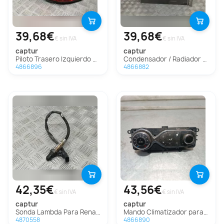
39,68€
39,68€
€ sin IVA
€ sin IVA
captur
captur
Piloto Trasero Izquierdo Para Renault Captur
Condensador / Radiador Aire Acondicionado Para Renault Captur
4866896
4866882
42,35€
43,56€
€ sin IVA
€ sin IVA
captur
captur
Sonda Lambda Para Renault Captur
Mando Climatizador para Renault Captur
4870558
4866890