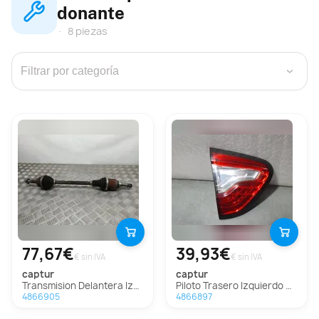
donante
8 piezas
›
77,67€
39,93€
€ sin IVA
€ sin IVA
captur
captur
Transmision Delantera Izquierda Para Renault Captur
Piloto Trasero Izquierdo Para Renault Captur
4866905
4866897