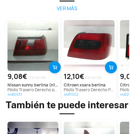
VER MÁS
9,08€
12,10€
9,0
7.5 € sin IVA
10 € sin IVA
nissan
sunny berlina (n13)
citroen
xsara berlina
citroe
Piloto Trasero Derecho para Nissan Sunny Berlina (N13)
Piloto Trasero Derecho Para Citroen Xsara Berlina
Piloto Traser
4480931
4481002
448296
También te puede interesar