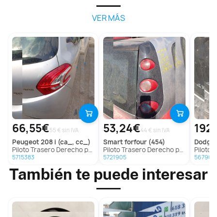
VER MÁS
66,55€
53,24€
192
55 € sin IVA
44 € sin IVA
peugeot
208 i (ca_, cc_)
smart
forfour (454)
dodge
Piloto Trasero Derecho para Peugeot 208 I (Ca_, Cc_)
Piloto Trasero Derecho para Smart Forfour (454)
Piloto Tra
5715383
5721905
567904
También te puede interesar