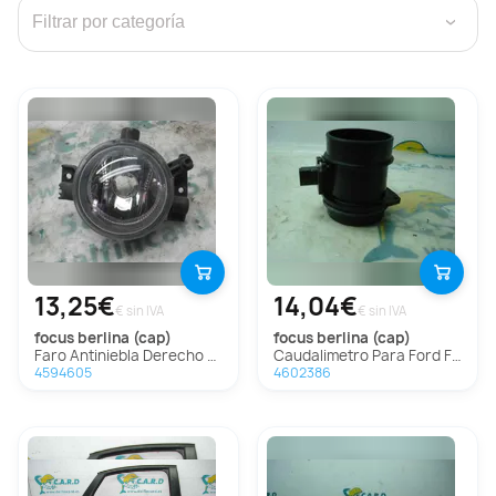
›
13,25€
14,04€
€ sin IVA
€ sin IVA
focus berlina (cap)
focus berlina (cap)
Faro Antiniebla Derecho Para Ford Focus Berlina
Caudalimetro Para Ford Focus Berlina
4594605
4602386