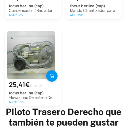
focus berlina (cap)
focus berlina (cap)
Condensador / Radiador Aire Acondicionado Para Ford Focus Berlina
Mando Climatizador para Ford Focus Berlina (Cap)
4605126
4609819
25,41€
€ sin IVA
focus berlina (cap)
Elevalunas Delantero Derecho Para Ford Focus Berlina
4620958
Piloto Trasero Derecho que
también te pueden gustar