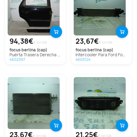
94,38€
23,67€
€ sin IVA
€ sin IVA
focus berlina (cap)
focus berlina (cap)
Puerta Trasera Derecha para Ford Focus Berlina (Cap)
Intercooler Para Ford Focus Berlina
4602397
4605124
23,67€
21,25€
€ sin IVA
€ sin IVA