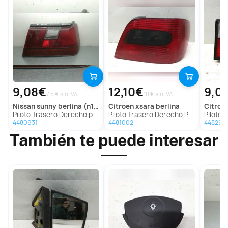
9,08€
12,10€
9,0
7.5 € sin IVA
10 € sin IVA
nissan
sunny berlina (n13)
citroen
xsara berlina
citroe
Piloto Trasero Derecho para Nissan Sunny Berlina (N13)
Piloto Trasero Derecho Para Citroen Xsara Berlina
Piloto Traser
4480931
4481002
448296
También te puede interesar