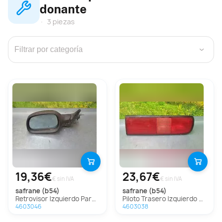
donante
3 piezas
›
19,36€
23,67€
€ sin IVA
€ sin IVA
safrane (b54)
safrane (b54)
Retrovisor Izquierdo Para Renault Safrane
Piloto Trasero Izquierdo Para Renault Safrane
4603046
4603038