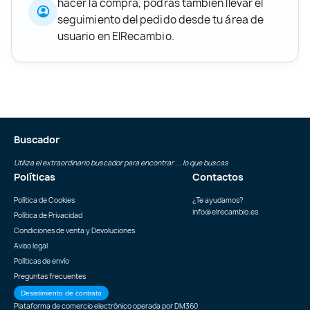
hacer la compra, podrás también llevar el
seguimiento del pedido desde tu área de
usuario en ElRecambio.
Buscador
Utiliza el extraordinario buscador para encontrar ... lo que buscas
Políticas
Contactos
Política de Cookies
¿Te ayudamos?
info@elrecambio.es
Política de Privacidad
Condiciones de venta y Devoluciones
Aviso legal
Políticas de envío
Preguntas frecuentes
Desistimiento de contrato
Plataforma de comercio electrónico operada por
DM360