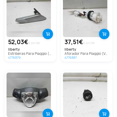
52,03€
37,51€
€ sin IVA
€ sin IVA
liberty
liberty
Estriberas Para Piaggio (Vespa) Liberty
Aforador Para Piaggio (Vespa) Liberty
4776879
4776887