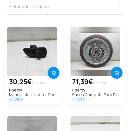
›
30,25€
71,39€
€ sin IVA
€ sin IVA
liberty
liberty
Mando Intermitentes Para Piaggio (Vespa) Liberty
Rueda Completa Para Piaggio (Vespa) Liberty
4776870
4776911