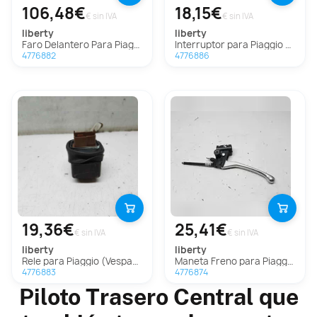
106,48€
18,15€
€ sin IVA
€ sin IVA
liberty
liberty
Faro Delantero Para Piaggio (Vespa) Liberty
Interruptor para Piaggio (Vespa) Liberty
4776882
4776886
19,36€
25,41€
€ sin IVA
€ sin IVA
liberty
liberty
Rele para Piaggio (Vespa) Liberty
Maneta Freno para Piaggio (Vespa) Liberty
4776883
4776874
Piloto Trasero Central que