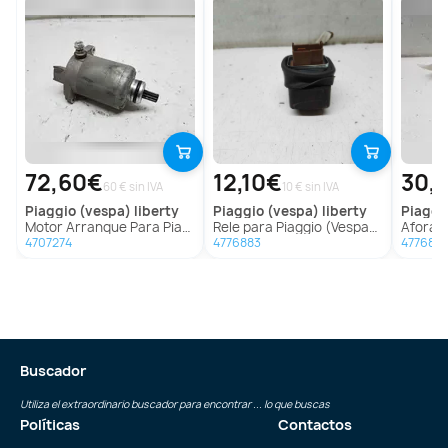
72,60€
12,10€
30,
60 € sin IVA
10 € sin IVA
piaggio (vespa)
liberty
piaggio (vespa)
liberty
piagg
Motor Arranque Para Piaggio (Vespa) Liberty
Rele para Piaggio (Vespa) Liberty
Aforador 
4707274
4776883
4776887
Buscador
Utiliza el extraordinario buscador para encontrar ... lo que buscas
Políticas
Contactos