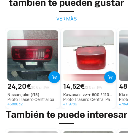
también te pueden gustar
VER MÁS
24,20€
14,52€
484
20 € sin IVA
12 € sin IVA
nissan
juke (f15)
kawasaki
zz-r 600 / 1100 / 1200
kia
sti
Piloto Trasero Central para Nissan Juke (F15)
Piloto Trasero Central Para Kawasaki Zz-R 600 / 1100 / 1200
Piloto Tra
4688032
4719786
478462
También te puede interesar