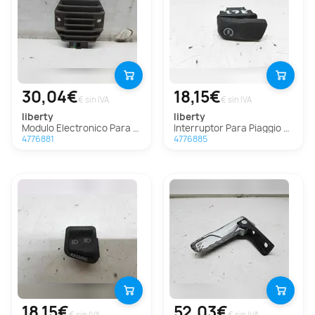
30,04€
18,15€
€ sin IVA
€ sin IVA
liberty
liberty
Modulo Electronico Para Piaggio (Vespa) Liberty
Interruptor Para Piaggio (Vespa) Liberty
4776881
4776885
18,15€
52,03€