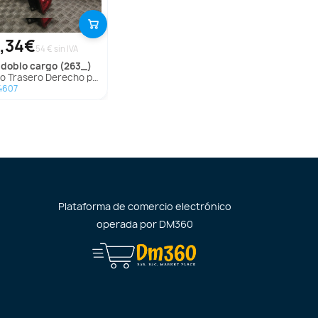
,34€
54 € sin IVA
doblo cargo (263_)
 Trasero Derecho para Fiat Doblo Cargo (263_)
4607
Plataforma de comercio electrónico
operada por
DM360