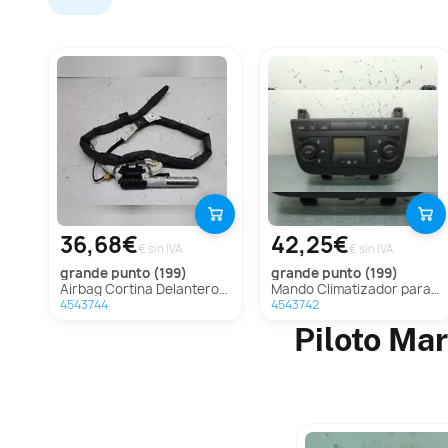
36,68€
42,25€
€ sin IVA
€ sin IVA
grande punto (199)
grande punto (199)
Airbag Cortina Delantero Derecho Para Fiat Grande Punto
Mando Climatizador para Fiat Grande Punto (199)
4543744
4543742
Piloto Ma