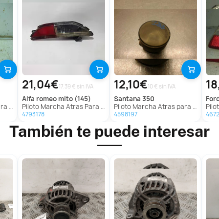
21,04€
12,10€
18
17.39 € sin IVA
10 € sin IVA
alfa romeo
mito (145)
santana
350
for
Matiz
Piloto Marcha Atras Para Alfa Romeo Mito
Piloto Marcha Atras para Santana 350
Piloto
4793178
4598197
467
También te puede interesar