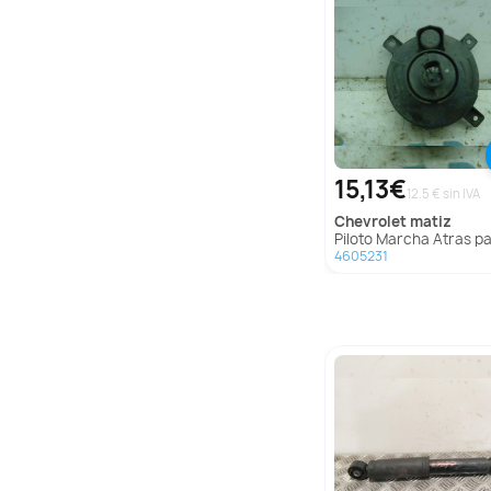
15,13€
12.5 € sin IVA
chevrolet
matiz
Piloto Marcha Atras para Chevrolet 
4605231