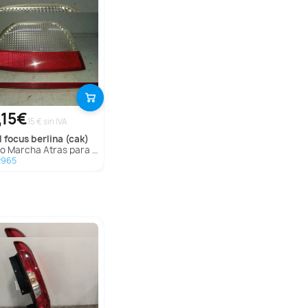
,15€
15 € sin IVA
d
focus berlina (cak)
 Marcha Atras para Ford Focus Berlina (Cak)
2965