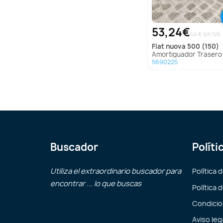
53,24€
44 € sin IVA
fiat
nuova 500 (150)
Amortiguador Trasero Derecho para Fiat Nuova 50
5690225
Buscador
Políti
Utiliza el extraordinario buscador para
Política 
encontrar ... lo que buscas
Política 
Condicio
Aviso leg