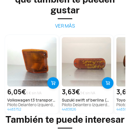
gustar
VER MÁS
6,05€
3,63€
3,6
5 € sin IVA
3 € sin IVA
volkswagen
t3 transporter
suzuki
swift sf berlina (ea)
toyota
Piloto Delantero Izquierdo para Volkswagen T3 Transporter
Piloto Delantero Izquierdo para Suzuki Swift Sf Berlina (Ea)
Piloto Delantero
4483752
4483826
448387
También te puede interesar