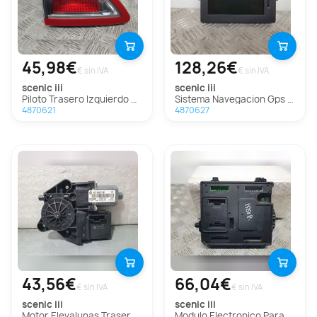
45,98€
128,26€
€ sin IVA
€ sin IVA
scenic iii
scenic iii
Piloto Trasero Izquierdo para Renault Scenic Iii
Sistema Navegacion Gps para Renault Scenic Iii
4870621
4870627
43,56€
66,04€
€ sin IVA
€ sin IVA
scenic iii
scenic iii
Motor Elevalunas Trasero Derecho Para Renault Scenic Iii
Modulo Electronico Para Renault Scenic Iii