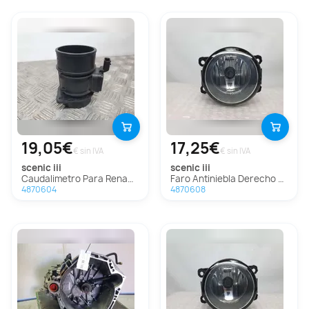
19,05€
17,25€
€ sin IVA
€ sin IVA
scenic iii
scenic iii
Caudalimetro Para Renault Scenic Iii
Faro Antiniebla Derecho Para Renault Scenic Iii
4870604
4870608