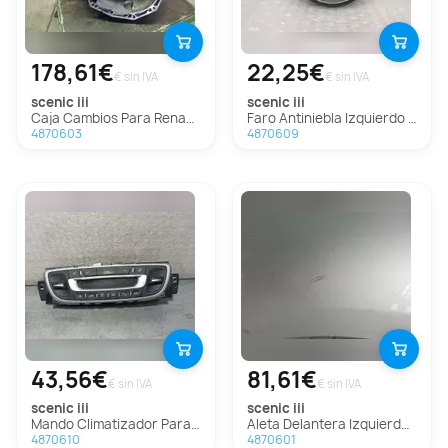
178,61€
22,25€
€ sin IVA
€ sin IVA
scenic iii
scenic iii
Caja Cambios Para Renault Scenic Iii
Faro Antiniebla Izquierdo Para Renault Scenic Iii
4870603
4870609
43,56€
81,61€
€ sin IVA
€ sin IVA
scenic iii
scenic iii
Mando Climatizador Para Renault Scenic Iii
Aleta Delantera Izquierda para Renault Scenic Iii
4870610
4870601