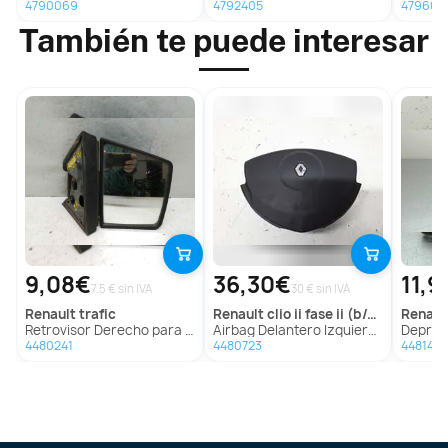
4790069
4792405
479602
También te puede interesar
9,08€
36,30€
11,9
7.5 € sin IVA
30 € sin IVA
renault
trafic
renault
clio ii fase ii (b/cb0)
renaul
Retrovisor Derecho para Renault Trafic
Airbag Delantero Izquierdo Para Renault Clio Ii Fase Ii
Depresor Freno 
4480241
4480723
4481448