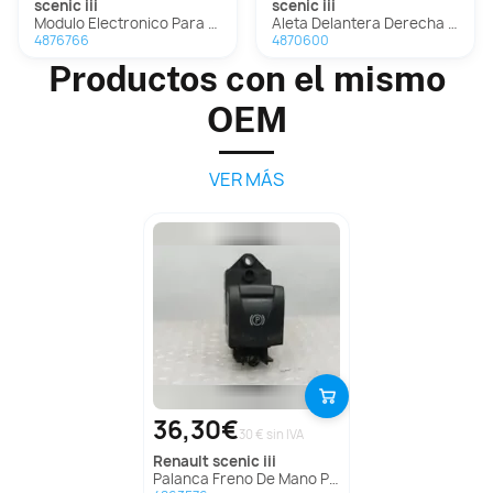
scenic iii
scenic iii
Modulo Electronico Para Renault Scenic Iii
Aleta Delantera Derecha para Renault Scenic Iii
4876766
4870600
Productos con el mismo
OEM
VER MÁS
36,30€
30 € sin IVA
renault
scenic iii
Palanca Freno De Mano Para Renault Scenic Iii