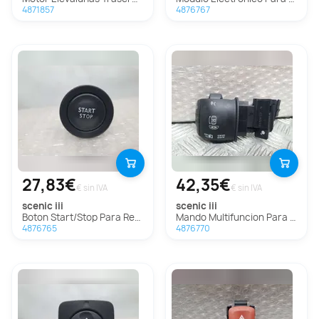
4871857
4876767
27,83€
42,35€
€ sin IVA
€ sin IVA
scenic iii
scenic iii
Boton Start/Stop Para Renault Scenic Iii
Mando Multifuncion Para Renault Scenic Iii
4876765
4876770