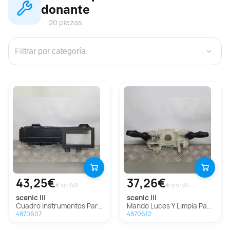
donante
20 piezas
›
43,25€
37,26€
€ sin IVA
€ sin IVA
scenic iii
scenic iii
Cuadro Instrumentos Para Renault Scenic Iii
Mando Luces Y Limpia Para Renault Scenic Iii
4870607
4870612