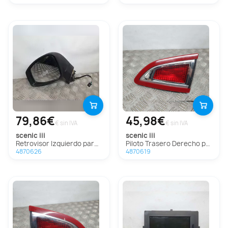
79,86€
45,98€
€ sin IVA
€ sin IVA
scenic iii
scenic iii
Retrovisor Izquierdo para Renault Scenic Iii
Piloto Trasero Derecho para Renault Scenic Iii
4870626
4870619