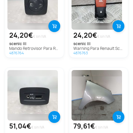
24,20€
24,20€
€ sin IVA
€ sin IVA
scenic iii
scenic iii
Mando Retrovisor Para Renault Scenic Iii
Warning Para Renault Scenic Iii
4876764
4876763
51,04€
79,61€
€ sin IVA
€ sin IVA