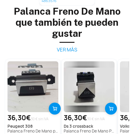
4863576
Palanca Freno De Mano
que también te pueden
gustar
VER MÁS
36,30€
36,30€
36,
30 € sin IVA
30 € sin IVA
peugeot
308
ds
3 crossback
volks
Palanca Freno De Mano para Peugeot 308
Palanca Freno De Mano Para Ds 3 Crossback
Palanca Freno