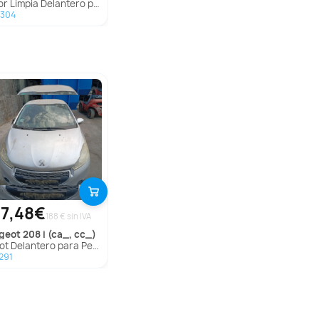
r Limpia Delantero para Kia Rio Iii (Ub)
2304
7,48€
188 € sin IVA
ugeot
208 i (ca_, cc_)
 Delantero para Peugeot 208 I (Ca_, Cc_)
291