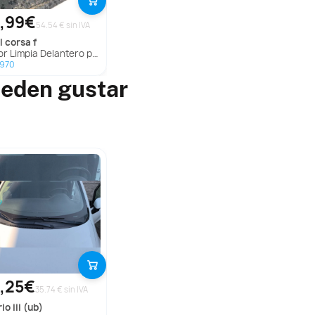
,99€
54.54 € sin IVA
l
corsa f
r Limpia Delantero para Opel Corsa F
7970
ueden gustar
,25€
35.74 € sin IVA
io iii (ub)