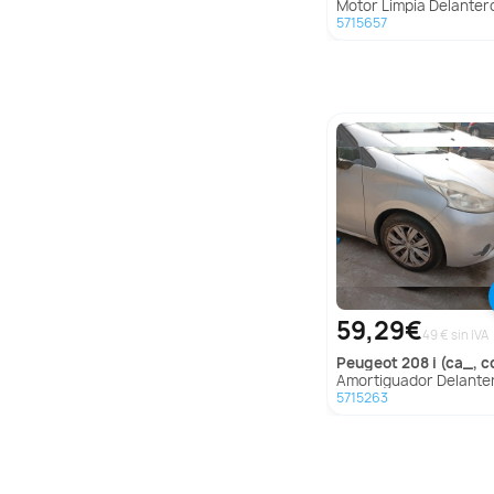
Motor Limpia Delantero para Mini Mini 
5715657
59,29€
49 € sin IVA
peugeot
208 i (ca_, c
Amortiguador Delantero Derecho para Peugeot 208 I (Ca_
5715263