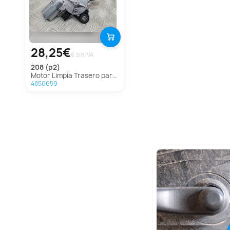
28,25€
€ sin IVA
208 (p2)
Motor Limpia Trasero para Peugeot 208
4850659