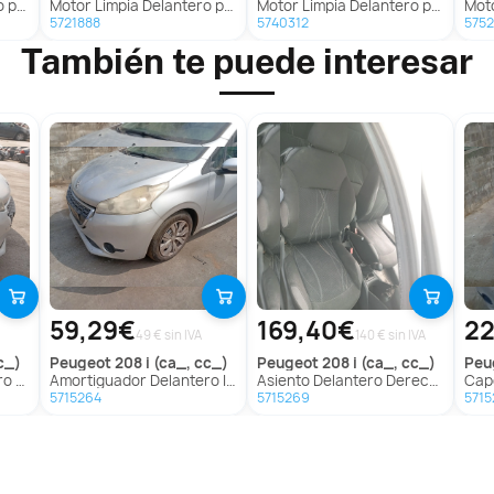
(F55)
Motor Limpia Delantero para Smart Forfour (454)
Motor Limpia Delantero para Opel Astra J (P10)
Moto
5721888
5740312
575
También te puede interesar
59,29€
169,40€
22
49 € sin IVA
140 € sin IVA
c_)
peugeot
208 i (ca_, cc_)
peugeot
208 i (ca_, cc_)
pe
, Cc_)
Amortiguador Delantero Izquierdo para Peugeot 208 I (Ca_, Cc_)
Asiento Delantero Derecho para Peugeot 208 I (Ca_, Cc_)
Capot
5715264
5715269
5715