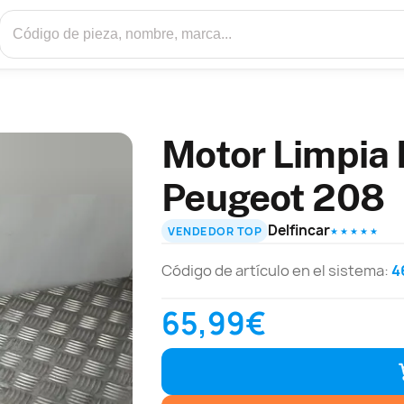
Motor Limpia 
Peugeot 208
Delfincar
VENDEDOR TOP
★ ★ ★ ★ ★
Código de artículo en el sistema:
4
65,99€