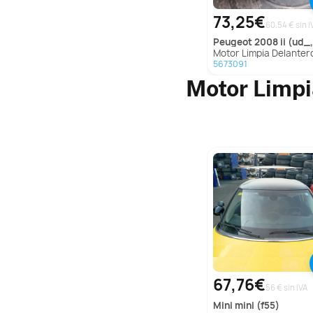
73,25€
60.54 € sin I
peugeot
2008 ii (ud_, us_, uy_, uj_, ur_,
Motor Limpia Delantero para Peugeot 2008 Ii (Ud_, Us_, Uy_, Uj_, U
5673091
Motor Limpi
67,76€
56 € sin IVA
mini
mini (f55)