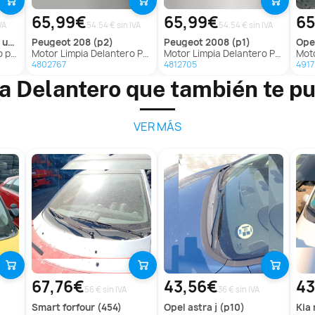
65,99€
65,99€
65
VA
54.54 € sin IVA
54.54 € sin IVA
 uc_)
peugeot
208 (p2)
peugeot
2008 (p1)
ope
r_, Uc_)
Motor Limpia Delantero Para Peugeot 208
Motor Limpia Delantero Para Peugeot 2008
Moto
4802767
4812705
491
a Delantero que también te p
VER MÁS
67,76€
43,56€
43
56 € sin IVA
36 € sin IVA
smart
forfour (454)
opel
astra j (p10)
kia
r