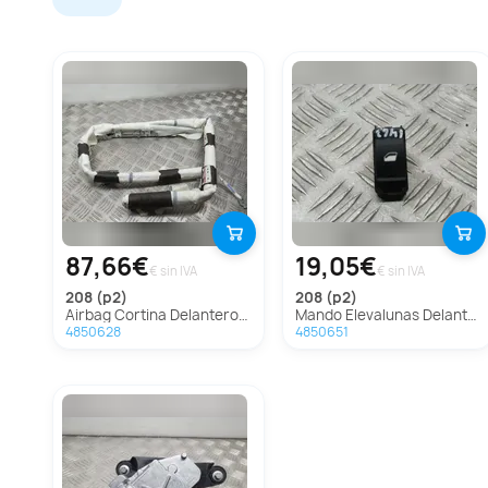
87,66€
19,05€
€ sin IVA
€ sin IVA
208 (p2)
208 (p2)
Airbag Cortina Delantero Derecho Para Peugeot 208
Mando Elevalunas Delantero Derecho Para Peugeot 208
4850628
4850651