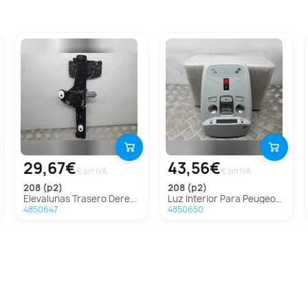
29,67€
43,56€
€ sin IVA
€ sin IVA
208 (p2)
208 (p2)
Elevalunas Trasero Derecho Para Peugeot 208
Luz Interior Para Peugeot 208
4850647
4850650