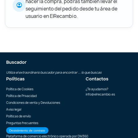
hacer la compra, podrás también llevar el
seguimiento del pedido desde tu área de
usuario en ElRecambio.
Buscador
Utiliza el extraordinario buscador para encontrar ... lo que buscas
Políticas
Contactos
Política de Cookies
¿Te ayudamos?
info@elrecambio.es
Política de Privacidad
Condiciones de venta y Devoluciones
Aviso legal
Políticas de envío
Preguntas frecuentes
Desistimiento de contrato
Plataforma de comercio electrónico operada por
DM360