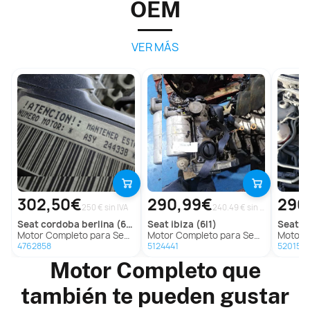
OEM
VER MÁS
302,50€
290,99€
290
250 € sin IVA
240.49 € sin IVA
seat
cordoba berlina (6l2)
seat
ibiza (6l1)
seat
ib
Motor Completo para Seat Cordoba Berlina (6L2)
Motor Completo para Seat Ibiza (6L1)
Motor Com
4762858
5124441
5201515
Motor Completo que
también te pueden gustar