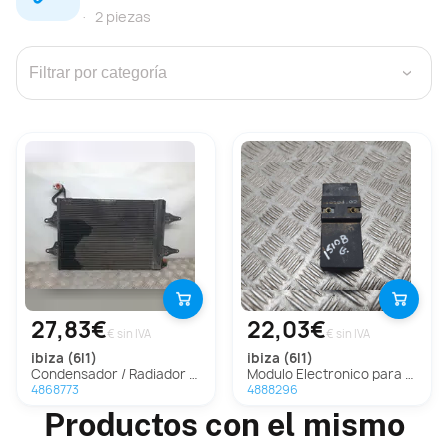
2 piezas
›
27,83€
22,03€
€ sin IVA
€ sin IVA
ibiza (6l1)
ibiza (6l1)
Condensador / Radiador Aire Acondicionado Para Seat Ibiza
Modulo Electronico para Seat Ibiza (6L1)
4868773
4888296
Productos con el mismo