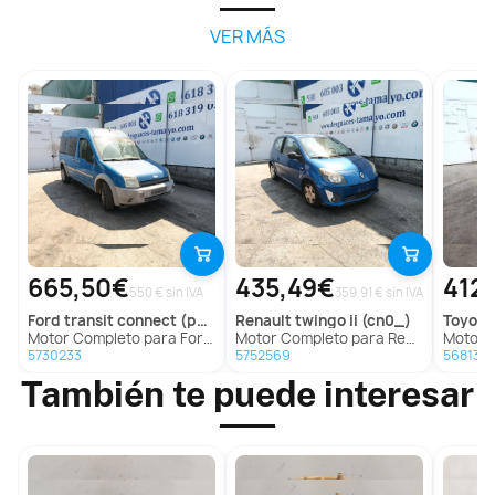
VER MÁS
665,50€
435,49€
412
550 € sin IVA
359.91 € sin IVA
ford
transit connect (p65_, p70_, p80_)
renault
twingo ii (cn0_)
toyota
Motor Completo para Ford Transit Connect (P65_, P70_, P80_)
Motor Completo para Renault Twingo Ii (Cn0_)
Motor Com
5730233
5752569
568133
También te puede interesar