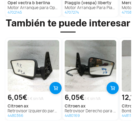
opel
vectra b berlina
piaggio (vespa)
liberty
merc
Motor Arranque para Opel Vectra B Berlina
Motor Arranque Para Piaggio (Vespa) Liberty
Motor Ar
4702145
4707274
4715861
También te puede interesar
6,05€
6,05€
12,1
5 € sin IVA
5 € sin IVA
citroen
ax
citroen
ax
citroe
Retrovisor Izquierdo para Citroën Ax
Retrovisor Derecho para Citroën Ax
Bomba D
4480366
4480169
4481178