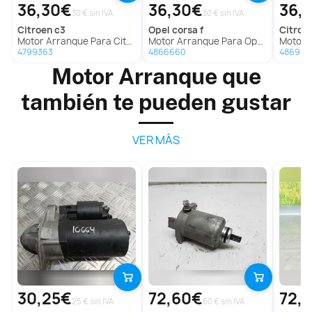
36,30€
36,30€
36,
30 € sin IVA
30 € sin IVA
citroen
c3
opel
corsa f
citroe
Motor Arranque Para Citroen C3
Motor Arranque Para Opel Corsa F
Motor A
4799363
4866660
486965
Motor Arranque que
también te pueden gustar
VER MÁS
30,25€
72,60€
72,
25 € sin IVA
60 € sin IVA