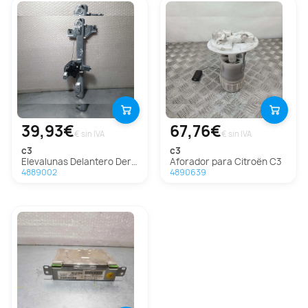
39,93€
67,76€
€ sin IVA
€ sin IVA
c3
c3
Elevalunas Delantero Derecho para Citroën C3
Aforador para Citroën C3
4889002
4890639