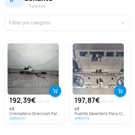
5 piezas
›
192,39€
197,87€
€ sin IVA
€ sin IVA
c3
c3
Cremallera Direccion Para Citroen C3
Puente Delantero Para Citroen C3
4889000
4889013