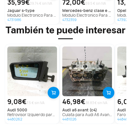
35,99€
72,00€
13,
29.74 € sin IVA
59.5 € sin IVA
jaguar
s-type
mercedes-benz
clase e lim. (w213)
opel
co
Modulo Electronico Para Jaguar S-Type
Modulo Electronico Para Mercedes Clase E Lim.
Modulo E
4731986
4732359
473922
También te puede interesar
9,08€
46,98€
6,0
7.5 € sin IVA
38.83 € sin IVA
audi
5000
audi
a6 avant (c4)
audi
a6
Retrovisor Izquierdo para Audi 5000
Culata para Audi A6 Avant (C4)
Faro Antinie
4480262
4481026
448461