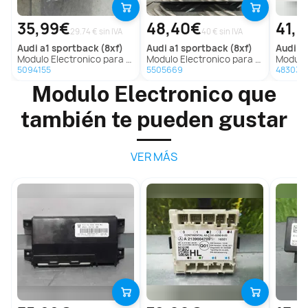
35,99€
48,40€
41,
29.74 € sin IVA
40 € sin IVA
audi
a1 sportback (8xf)
audi
a1 sportback (8xf)
audi
a1
Modulo Electronico para Audi A1 Sportback (8Xf)
Modulo Electronico para Audi A1 Sportback (8Xf)
Modulo Ele
5094155
5505669
483038
Modulo Electronico que
también te pueden gustar
VER MÁS