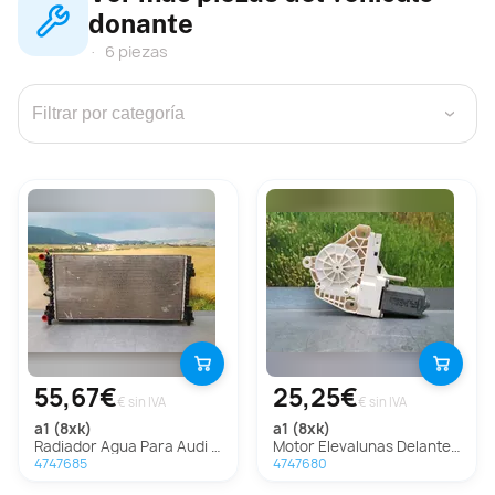
donante
6 piezas
›
55,67€
25,25€
€ sin IVA
€ sin IVA
a1 (8xk)
a1 (8xk)
Radiador Agua Para Audi A1
Motor Elevalunas Delantero Izquierdo Para Audi A1
4747685
4747680