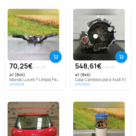
70,25€
548,61€
€ sin IVA
€ sin IVA
a1 (8xk)
a1 (8xk)
Mando Luces Y Limpia Para Audi A1
Caja Cambios para Audi A1
4747659
4747660