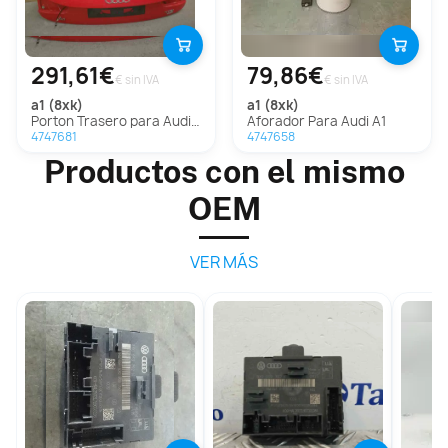
291,61€
79,86€
€ sin IVA
€ sin IVA
a1 (8xk)
a1 (8xk)
Porton Trasero para Audi A1 (8Xk)
Aforador Para Audi A1
4747681
4747658
Productos con el mismo
OEM
VER MÁS