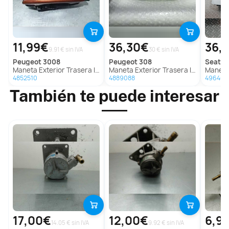
11,99€
36,30€
36,
9.91 € sin IVA
30 € sin IVA
peugeot
3008
peugeot
308
seat
le
Maneta Exterior Trasera Izquierda Para Peugeot 3008
Maneta Exterior Trasera Izquierda Para Peugeot 308
Maneta Exterio
4852510
4889088
496404
También te puede interesar
17,00€
12,00€
6,9
14.05 € sin IVA
9.92 € sin IVA