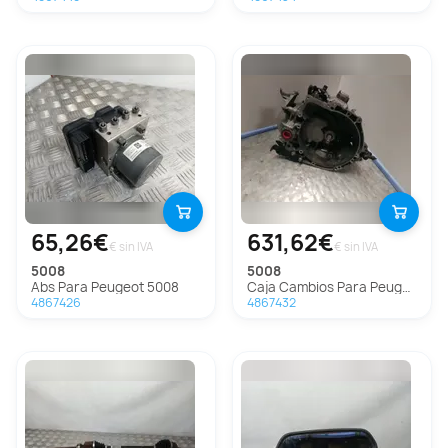
65,26€
631,62€
€ sin IVA
€ sin IVA
5008
5008
Abs Para Peugeot 5008
Caja Cambios Para Peugeot 5008
4867426
4867432