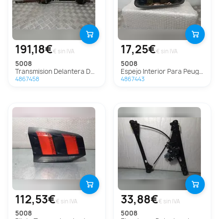
191,18€
17,25€
€ sin IVA
€ sin IVA
5008
5008
Transmision Delantera Derecha Para Peugeot 5008
Espejo Interior Para Peugeot 5008
4867458
4867443
112,53€
33,88€
€ sin IVA
€ sin IVA
5008
5008