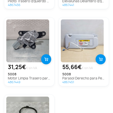
Piloto Trasero Izquierdo Para Peugeot 5008
Elevalunas Delantero Izquierdo Para Peugeot 5008
4867456
4867441
31,25€
55,66€
€ sin IVA
€ sin IVA
5008
5008
Motor Limpia Trasero para Peugeot 5008
Parasol Derecho para Peugeot 5008
4867449
4867451