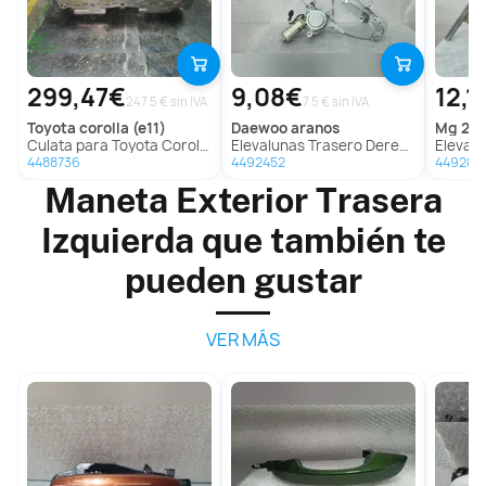
299,47€
9,08€
12,1
247.5 € sin IVA
7.5 € sin IVA
toyota
corolla (e11)
daewoo
aranos
mg
20
Culata para Toyota Corolla (E11)
Elevalunas Trasero Derecho para Daewoo Aranos
Elevalunas 
4488736
4492452
449289
Maneta Exterior Trasera
Izquierda que también te
pueden gustar
VER MÁS