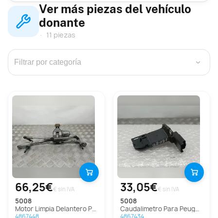
Ver más piezas del vehículo
donante
11 piezas
›
66,25€
33,05€
€ sin IVA
€ sin IVA
5008
5008
Motor Limpia Delantero Para Peugeot 5008
Caudalimetro Para Peugeot 5008
4867448
4867434