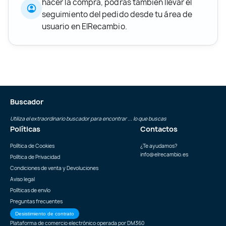
hacer la compra, podrás también llevar el
seguimiento del pedido desde tu área de
usuario en ElRecambio.
Buscador
Utiliza el extraordinario buscador para encontrar ... lo que buscas
Políticas
Contactos
Política de Cookies
¿Te ayudamos?
info@elrecambio.es
Política de Privacidad
Condiciones de venta y Devoluciones
Aviso legal
Políticas de envío
Preguntas frecuentes
Desistimiento de contrato
Plataforma de comercio electrónico operada por
DM360