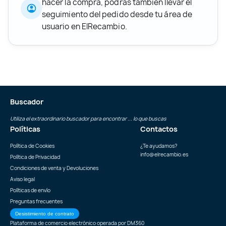
hacer la compra, podrás también llevar el
seguimiento del pedido desde tu área de
usuario en ElRecambio.
Buscador
Utiliza el extraordinario buscador para encontrar ... lo que buscas
Políticas
Contactos
Política de Cookies
¿Te ayudamos?
info@elrecambio.es
Política de Privacidad
Condiciones de venta y Devoluciones
Aviso legal
Políticas de envío
Preguntas frecuentes
Desistimiento de contrato
Plataforma de comercio electrónico operada por
DM360