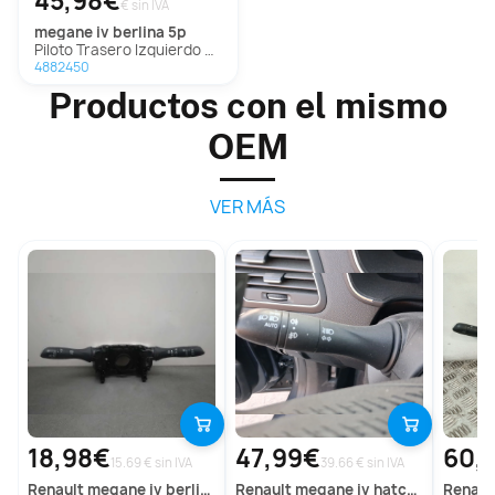
45,98€
€ sin IVA
megane iv berlina 5p
Piloto Trasero Izquierdo Paragolpes Para Renault Megane Iv Berlina 5P
4882450
Productos con el mismo
OEM
VER MÁS
18,98€
47,99€
60,
15.69 € sin IVA
39.66 € sin IVA
renault
megane iv berlina 5p
renault
megane iv hatchback (b9a/m/n_)
renaul