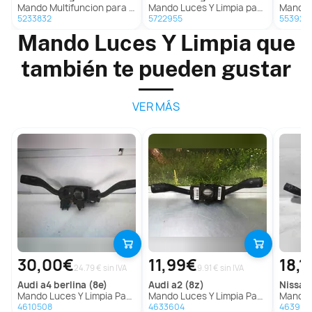
Mando Multifuncion para Renault Megane Iv Berlina 5P
Mando Luces Y Limpia para Renault Megane Iv Hatchback (B9A/M/N_)
Mando Multifun
5233832
5722955
553928
Mando Luces Y Limpia que
también te pueden gustar
VER MÁS
30,00€
11,99€
18,1
24.79 € sin IVA
9.91 € sin IVA
audi
a4 berlina (8e)
audi
a2 (8z)
nissan
Mando Luces Y Limpia Para Audi A4 Berlina
Mando Luces Y Limpia Para Audi A2
Mando Luc
4610508
4633604
463997