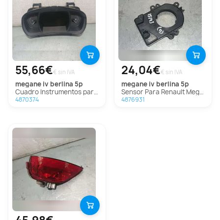
55,66€
24,04€
€ sin IVA
€ sin IVA
megane iv berlina 5p
megane iv berlina 5p
Cuadro Instrumentos para Renault Megane Iv Berlina 5P
Sensor Para Renault Megane Iv Berlina 5P
4870374
4876931