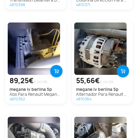
Transmision Delantera Derecha Para Renault Megane Iv Berlina 5P
Columna Direccion Para Renault Megane Iv Berlina 5P
4870398
4870371
89,25€
55,66€
€ sin IVA
€ sin IVA
megane iv berlina 5p
megane iv berlina 5p
Abs Para Renault Megane Iv Berlina 5P
Alternador Para Renault Megane Iv Berlina 5P
4870362
4870364