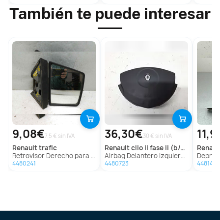
También te puede interesar
9,08€
36,30€
11,9
7.5 € sin IVA
30 € sin IVA
renault
trafic
renault
clio ii fase ii (b/cb0)
renaul
Retrovisor Derecho para Renault Trafic
Airbag Delantero Izquierdo Para Renault Clio Ii Fase Ii
Depresor Freno 
4480241
4480723
4481448