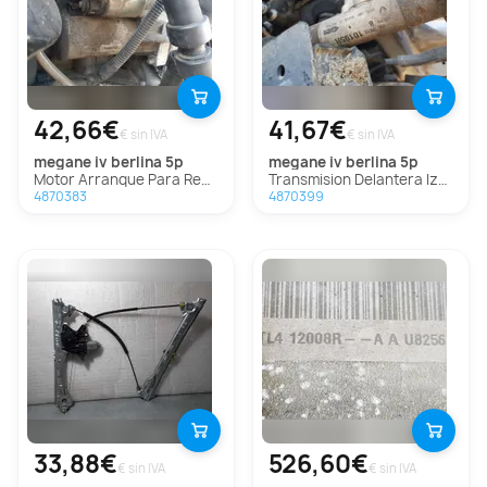
42,66€
41,67€
€ sin IVA
€ sin IVA
megane iv berlina 5p
megane iv berlina 5p
Motor Arranque Para Renault Megane Iv Berlina 5P
Transmision Delantera Izquierda Para Renault Megane Iv Berlina 5P
4870383
4870399
33,88€
526,60€
€ sin IVA
€ sin IVA