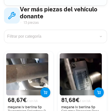
Ver más piezas del vehículo
donante
13 piezas
›
68,67€
81,68€
€ sin IVA
€ sin IVA
megane iv berlina 5p
megane iv berlina 5p