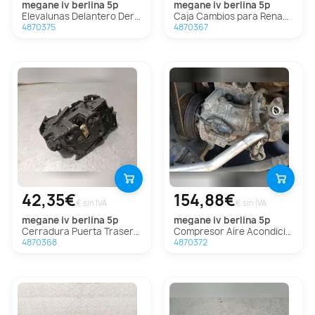
megane iv berlina 5p
megane iv berlina 5p
Elevalunas Delantero Derecho Para Renault Megane Iv Berlina 5P
Caja Cambios para Renault Megane Iv Berlina 5P
4870375
4870367
42,35€
154,88€
€ sin IVA
€ sin IVA
megane iv berlina 5p
megane iv berlina 5p
Cerradura Puerta Trasera Izquierda para Renault Megane Iv Berlina 5P
Compresor Aire Acondicionado para Renault Megane Iv Berlina 5P
4870368
4870372