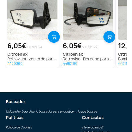
6,05€
6,05€
12,1
5 € sin IVA
5 € sin IVA
citroen
ax
citroen
ax
citroe
Retrovisor Izquierdo para Citroën Ax
Retrovisor Derecho para Citroën Ax
Bomba D
4480366
4480169
4481178
Buscador
Utiliza el extraordinario buscador para encontrar ... lo que buscas
Políticas
Contactos
Política de Cookies
¿Te ayudamos?