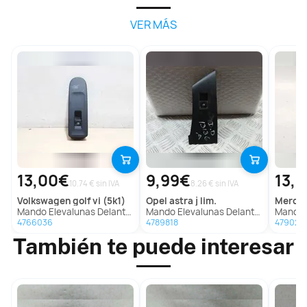
VER MÁS
13,00€
9,99€
13,
10.74 € sin IVA
8.26 € sin IVA
volkswagen
golf vi (5k1)
opel
astra j lim.
merc
Mando Elevalunas Delantero Derecho Para Volkswagen Golf Vi
Mando Elevalunas Delantero Derecho Para Opel Astra J Lim.
Mando Elevalun
4766036
4789818
479028
También te puede interesar