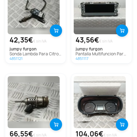
42,35€
43,56€
€ sin IVA
€ sin IVA
jumpy furgon
jumpy furgon
Sonda Lambda Para Citroen Jumpy Fugón
Pantalla Multifuncion Para Citroen Jumpy Fugón
4851121
4851117
66,55€
104,06€
€ sin IVA
€ sin IVA