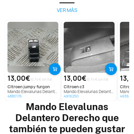
VER MÁS
13,00€
13,00€
13,
10.74 € sin IVA
10.74 € sin IVA
citroen
jumpy furgon
citroen
c3
citroe
Mando Elevalunas Delantero Derecho Para Citroen Jumpy Fugón
Mando Elevalunas Delantero Derecho para Citroën C3
Mando Elevalun
4880176
4916250
493652
Mando Elevalunas
Delantero Derecho que
también te pueden gustar