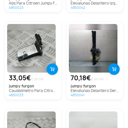
Abs Para Citroen Jumpy Fugón
Elevalunas Delantero Izquierdo Para Citroen Jumpy Fugón
4850023
4850042
33,05€
70,18€
€ sin IVA
€ sin IVA
jumpy furgon
jumpy furgon
Caudalimetro Para Citroen Jumpy Fugón
Elevalunas Delantero Derecho Para Citroen Jumpy Fugón
4850033
4850041