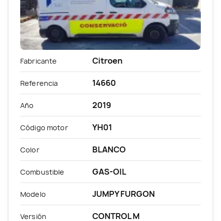
Citroen
Fabricante
14660
Referencia
2019
Año
YH01
Código motor
BLANCO
Color
GAS-OIL
Combustible
JUMPY FURGON
Modelo
CONTROL M
Versión