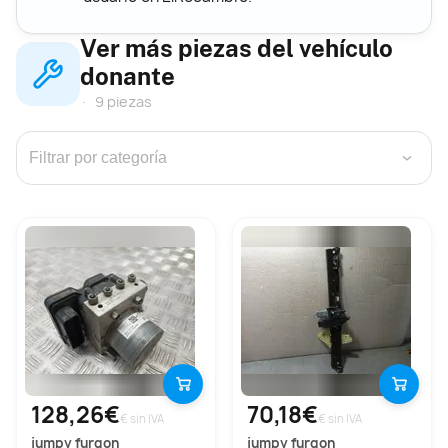
Ver más piezas del vehículo
donante
9 piezas
›
128,26€
70,18€
€ sin IVA
€ sin IVA
jumpy furgon
jumpy furgon