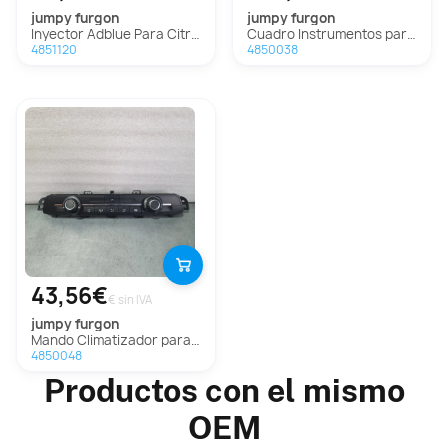
jumpy furgon
jumpy furgon
Inyector Adblue Para Citroen Jumpy Fugón
Cuadro Instrumentos para Citroën Jumpy Furgon
4851120
4850038
43,56€
€ sin IVA
jumpy furgon
Mando Climatizador para Citroën Jumpy Furgon
4850048
Productos con el mismo
OEM