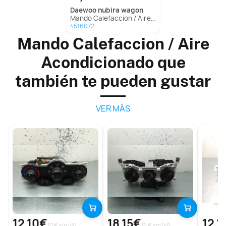
daewoo
nubira wagon
Mando Calefaccion / Aire Acondicionado Para Daewoo Nubira Wagon
4516072
Mando Calefaccion / Aire
Acondicionado que
también te pueden gustar
VER MÁS
12,10€
18,15€
12,1
10 € sin IVA
15 € sin IVA