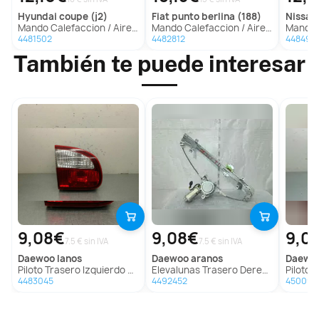
hyundai
coupe (j2)
fiat
punto berlina (188)
nissan
Mando Calefaccion / Aire Acondicionado para Hyundai Coupe (J2)
Mando Calefaccion / Aire Acondicionado para Fiat Punto Berlina (188)
Mando Calefaccion
4481502
4482812
448496
También te puede interesar
9,08€
9,08€
9,0
7.5 € sin IVA
7.5 € sin IVA
daewoo
lanos
daewoo
aranos
daewo
Piloto Trasero Izquierdo para Daewoo Lanos
Elevalunas Trasero Derecho para Daewoo Aranos
Piloto Tra
4483045
4492452
450091