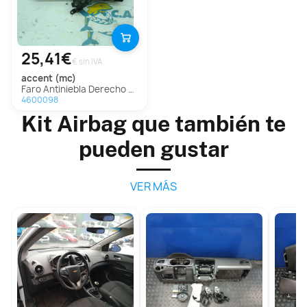
25,41€
€ sin IVA
accent (mc)
Faro Antiniebla Derecho para Hyundai Accent (Mc)
4600098
Kit Airbag que también te
pueden gustar
VER MÁS