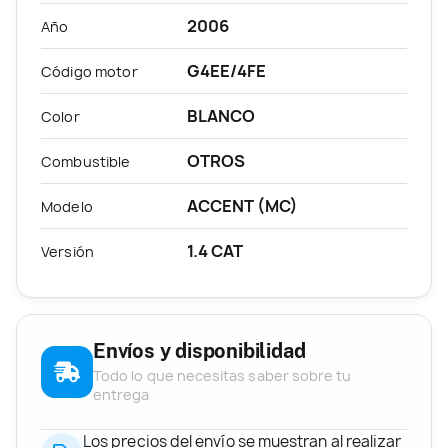
2006
Año
G4EE/4FE
Código motor
BLANCO
Color
OTROS
Combustible
ACCENT (MC)
Modelo
1.4 CAT
Versión
Envíos y disponibilidad
Todo lo que necesitas saber sobre tu
entrega
Los precios del envío se muestran al realizar