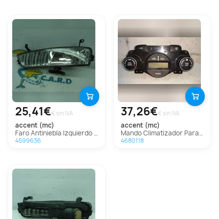
25,41€
37,26€
€ sin IVA
€ sin IVA
accent (mc)
accent (mc)
Faro Antiniebla Izquierdo Para Hyundai Accent
Mando Climatizador Para Hyundai Accent
4599636
4680118