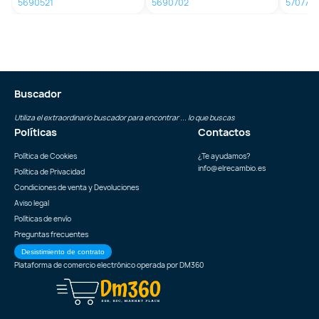
5690521
5690702
5707718
Buscador
Utiliza el extraordinario buscador para encontrar ... lo que buscas
Políticas
Contactos
Política de Cookies
¿Te ayudamos?
info@elrecambio.es
Política de Privacidad
Condiciones de venta y Devoluciones
Aviso legal
Políticas de envío
Preguntas frecuentes
Desistimiento de contrato
Plataforma de comercio electrónico operada por
DM360