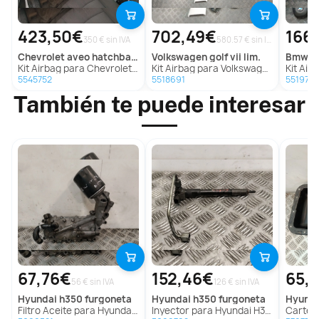
423,50€
702,49€
166
350 € sin IVA
580.57 € sin IVA
chevrolet
aveo hatchback (t300)
volkswagen
golf vii lim.
bmw
2 
Kit Airbag para Chevrolet Aveo Hatchback (T300)
Kit Airbag para Volkswagen Golf Vii Lim.
Kit Airbag
5545752
5518691
5519745
También te puede interesar
67,76€
152,46€
65,
56 € sin IVA
126 € sin IVA
hyundai
h350 furgoneta
hyundai
h350 furgoneta
hyund
Filtro Aceite para Hyundai H350 Furgoneta
Inyector para Hyundai H350 Furgoneta
Carter p