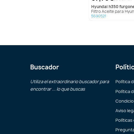
hyundai
h350 furgon
Filtro Aceite para Hyundai H350 Furg
5690521
Buscador
Políti
Utiliza el extraordinario buscador para
Política 
encontrar ... lo que buscas
Política 
Condicio
Aviso leg
Políticas
Pregunta