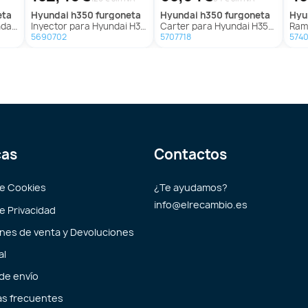
eta
hyundai
h350 furgoneta
hyundai
h350 furgoneta
hy
oneta
Inyector para Hyundai H350 Furgoneta
Carter para Hyundai H350 Furgoneta
Rampa
5690702
5707718
5740
cas
Contactos
de Cookies
¿Te ayudamos?
info@elrecambio.es
de Privacidad
nes de venta y Devoluciones
al
 de envío
s frecuentes