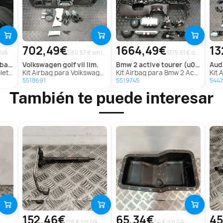
702,49€
1664,49€
13
IVA
580.57 € sin IVA
1375.61 € sin IVA
300)
volkswagen
golf vii lim.
bmw
2 active tourer (u06)
aud
(T300)
Kit Airbag para Volkswagen Golf Vii Lim.
Kit Airbag para Bmw 2 Active Tourer (U06)
Kit 
5518691
5519745
544
También te puede interesar
152,46€
65,34€
45
126 € sin IVA
54 € sin IVA