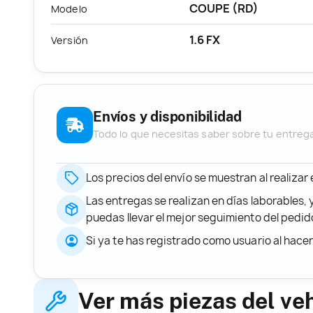
COUPE (RD)
Modelo
1.6 FX
Versión
Envíos y disponibilidad
Todo lo que necesitas saber sobre tu entreg
Los precios del envío se muestran al realizar
Las entregas se realizan en días laborables, 
puedas llevar el mejor seguimiento del ped
Si ya te has registrado como usuario al hace
Ver más piezas del ve