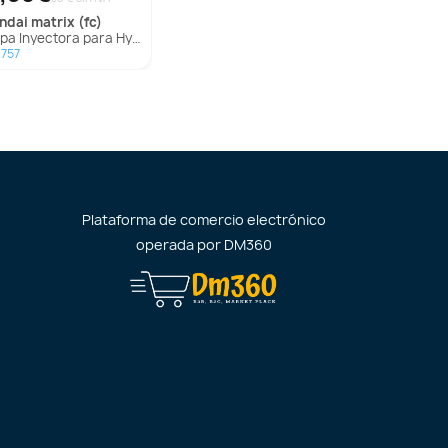
undai
matrix (fc)
 Inyectora para Hyundai Matrix (Fc)
757
Plataforma de comercio electrónico
operada por
DM360