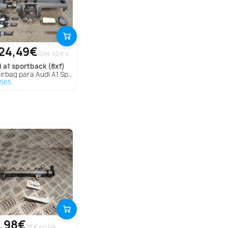
24,49€
1094.62 € sin IVA
i
a1 sportback (8xf)
Airbag para Audi A1 Sportback (8Xf)
7565
,98€
38 € sin IVA