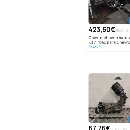
423,50€
350 € sin 
chevrolet
aveo hatchback (t
Kit Airbag para Chevrolet Aveo Hatchback 
5545752
67,76€
56 € sin IVA