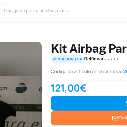
Kit Airbag Pa
Delfincar
VENDEDOR TOP
★ ★ ★ ★ ★
Código de artículo en el sistema:
2
121,00€
Con