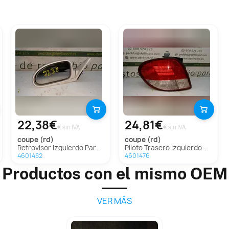
22,38€
24,81€
€ sin IVA
€ sin IVA
coupe (rd)
coupe (rd)
Retrovisor Izquierdo Para Hyundai Coupe
Piloto Trasero Izquierdo Para Hyundai Coupe
4601482
4601476
Productos con el mismo OEM
VER MÁS