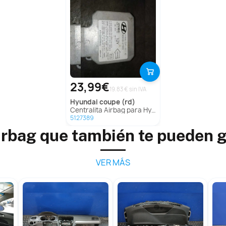
23,99€
19.83 € sin IVA
hyundai
coupe (rd)
Centralita Airbag para Hyundai Coupe (Rd)
5127389
irbag que también te pueden 
VER MÁS