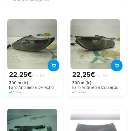
22,25€
22,25€
€ sin IVA
€ sin IVA
300 m (lr)
300 m (lr)
Faro Antiniebla Derecho Para Chrysler 300 M
Faro Antiniebla Izquierdo Para Chrysler 300 M
4597240
4597241