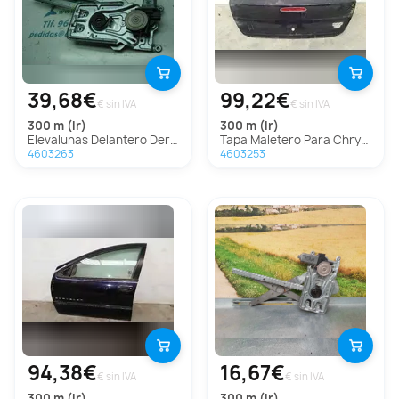
39,68€
99,22€
€ sin IVA
€ sin IVA
300 m (lr)
300 m (lr)
Elevalunas Delantero Derecho Para Chrysler 300 M
Tapa Maletero Para Chrysler 300 M
4603263
4603253
94,38€
16,67€
€ sin IVA
€ sin IVA
300 m (lr)
300 m (lr)