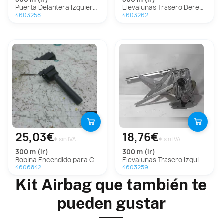
Puerta Delantera Izquierda para Chrysler 300 M (Lr)
Elevalunas Trasero Derecho para Chrysler 300 M (Lr)
4603258
4603262
25,03€
18,76€
€ sin IVA
€ sin IVA
300 m (lr)
300 m (lr)
Bobina Encendido para Chrysler 300 M (Lr)
Elevalunas Trasero Izquierdo Para Chrysler 300 M
4606842
4603259
Kit Airbag que también te
pueden gustar