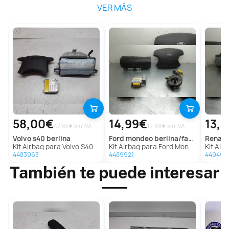
VER MÁS
58,00€
14,99€
13,
47.93 € sin IVA
12.39 € sin IVA
volvo
s40 berlina
ford
mondeo berlina/familiar (fd)
renaul
Kit Airbag para Volvo S40 Berlina
Kit Airbag para Ford Mondeo Berlina/Familiar (Fd)
Kit Airbag par
4483963
4489921
449499
También te puede interesar