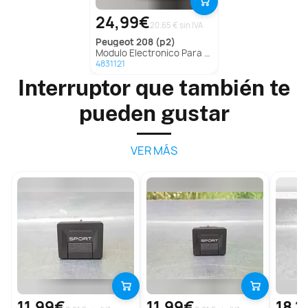
24,99€
20.65 € sin IVA
peugeot
208 (p2)
Modulo Electronico Para Peugeot 208
4831121
Interruptor que también te
pueden gustar
VER MÁS
11,99€
11,99€
18,1