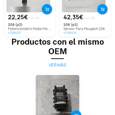
22,25€
42,35€
€ sin IVA
€ sin IVA
208 (p2)
208 (p2)
Potenciometro Pedal Para Peugeot 208
Sensor Para Peugeot 208
4798405
4798408
Productos con el mismo
OEM
VER MÁS