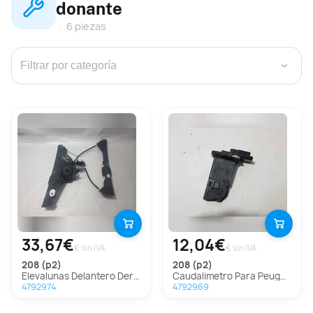
donante
6 piezas
›
33,67€
12,04€
€ sin IVA
€ sin IVA
208 (p2)
208 (p2)
Elevalunas Delantero Derecho Para Peugeot 208
Caudalimetro Para Peugeot 208
4792974
4792969