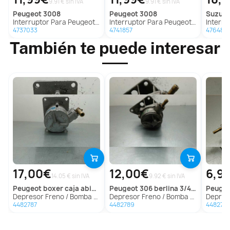
9.91 € sin IVA
9.91 € sin IVA
peugeot
3008
peugeot
3008
suzuki
Interruptor Para Peugeot 3008
Interruptor Para Peugeot 3008
Interrup
4737033
4741857
476483
También te puede interesar
17,00€
12,00€
6,9
14.05 € sin IVA
9.92 € sin IVA
peugeot
boxer caja abierta (rs2850)(330)('02->)
peugeot
306 berlina 3/4/5 puertas (s2)
peuge
Depresor Freno / Bomba Vacio para Peugeot Boxer Caja Abierta (Rs2850)(330)('02->)
Depresor Freno / Bomba Vacio para Peugeot 306 Berlina 3/4/5 Puertas (S2)
Depresor Freno 
4482787
4482789
448279