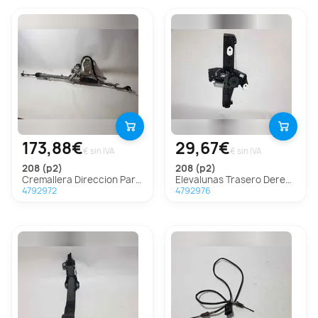
173,88€
29,67€
€ sin IVA
€ sin IVA
208 (p2)
208 (p2)
Cremallera Direccion Para Peugeot 208
Elevalunas Trasero Derecho Para Peugeot 208
4792972
4792976