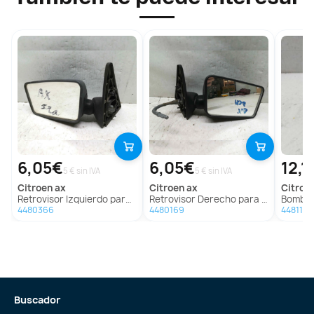
6,05€
6,05€
12,1
5 € sin IVA
5 € sin IVA
citroen
ax
citroen
ax
citroe
Retrovisor Izquierdo para Citroën Ax
Retrovisor Derecho para Citroën Ax
Bomba D
4480366
4480169
4481178
Buscador