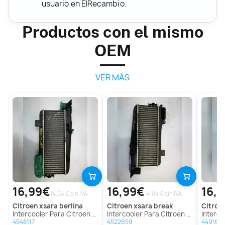
usuario en ElRecambio.
Productos con el mismo
OEM
VER MÁS
16,99€
16,99€
16,
14.04 € sin IVA
14.04 € sin IVA
citroen
xsara berlina
citroen
xsara break
citroe
Intercooler Para Citroen Xsara Berlina
Intercooler Para Citroen Xsara Break
Intercoole
4548117
4522659
449168