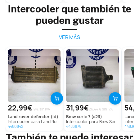
Intercooler que también te
pueden gustar
VER MÁS
22,99€
31,99€
54,
19 € sin IVA
26.44 € sin IVA
land rover
defender (ld)
bmw
serie 7 (e23)
lancia
Intercooler para Land Rover Defender (Ld)
Intercooler para Bmw Serie 7 (E23)
Intercoo
4480842
4483679
448366
También te puede interesar