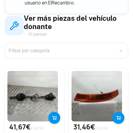
usuario en ElRecambio.
Ver más piezas del vehículo
donante
10 piezas
›
41,67€
31,46€
€ sin IVA
€ sin IVA