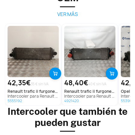
VER MÁS
42,35€
48,40€
42,
35 € sin IVA
40 € sin IVA
renault
trafic ii furgoneta (fl)
renault
trafic ii furgoneta (fl)
opel
vi
Intercooler para Renault Trafic Ii Furgoneta (Fl)
Intercooler para Renault Trafic Ii Furgoneta (Fl)
Intercooler 
5555192
4921420
553901
Intercooler que también te
pueden gustar