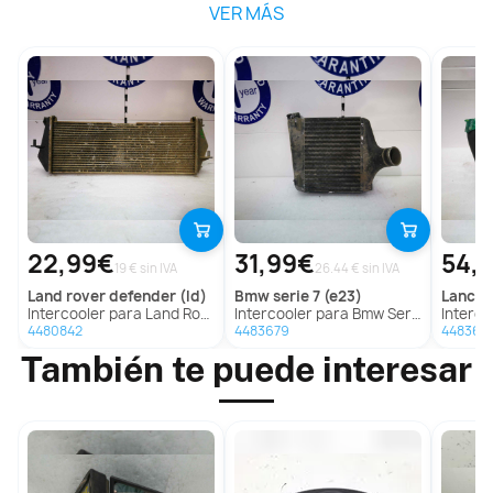
VER MÁS
22,99€
31,99€
54,
19 € sin IVA
26.44 € sin IVA
land rover
defender (ld)
bmw
serie 7 (e23)
lancia
Intercooler para Land Rover Defender (Ld)
Intercooler para Bmw Serie 7 (E23)
Intercoo
4480842
4483679
448366
También te puede interesar