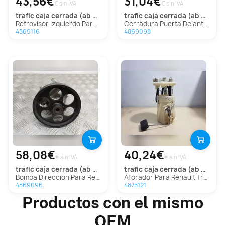
43,56€
31,04€
€ sin IVA
€ sin IVA
trafic caja cerrada (ab 4.01)
trafic caja cerrada (ab 4.01)
Retrovisor Izquierdo Para Renault Trafic Caja Cerrada
Cerradura Puerta Delantera Derecha Para Renault Trafic Caja Cerrada
4869116
4869098
58,08€
40,24€
€ sin IVA
€ sin IVA
trafic caja cerrada (ab 4.01)
trafic caja cerrada (ab 4.01)
Bomba Direccion Para Renault Trafic Caja Cerrada
Aforador Para Renault Trafic Caja Cerrada
4869096
4875121
Productos con el mismo
OEM