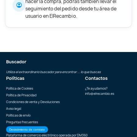
hacer la compra, podrás también llevar el
seguimiento del pedido desde tu área de
usuario en ElRecambio.
Buscador
Utiliza el extraordinario buscador para encontrar ... lo que buscas
Políticas
Contactos
Política de Cookies
¿Te ayudamos?
info@elrecambio.es
Política de Privacidad
Condiciones de venta y Devoluciones
Aviso legal
Políticas de envío
Preguntas frecuentes
Desistimiento de contrato
Plataforma de comercio electrónico operada por
DM360