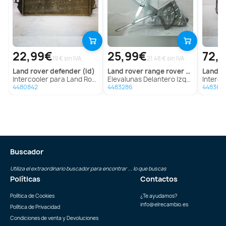
22,99€
25,99€
72,
19 € sin IVA
21.48 € sin IVA
land rover
defender (ld)
land rover
range rover (lp)
land r
Intercooler para Land Rover Defender (Ld)
Elevalunas Delantero Izquierdo Para Land Rover Range Rover
Intercooler 
4480842
4483286
448368
Buscador
Utiliza el extraordinario buscador para encontrar ... lo que buscas
Políticas
Contactos
Política de Cookies
¿Te ayudamos?
info@elrecambio.es
Política de Privacidad
Condiciones de venta y Devoluciones