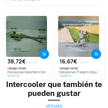
38,72€
16,67€
€ sin IVA
€ sin IVA
range rover
range rover
Elevalunas Delantero Derecho Para Land Rover Range Rover
Elevalunas Trasero Izquierdo Para Land Rover Range Rover
4602723
4608412
Intercooler que también te
pueden gustar
VER MÁS