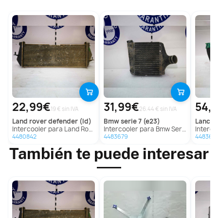
22,99€
31,99€
54,
19 € sin IVA
26.44 € sin IVA
land rover
defender (ld)
bmw
serie 7 (e23)
lancia
Intercooler para Land Rover Defender (Ld)
Intercooler para Bmw Serie 7 (E23)
Intercoo
4480842
4483679
448366
También te puede interesar