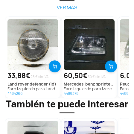
VER MÁS
33,88€
60,50€
6,0
28 € sin IVA
50 € sin IVA
land rover
defender (ld)
mercedes-benz
sprinter (w901,w903) combi
peuge
Faro Izquierdo para Land Rover Defender (Ld)
Faro Izquierdo para Mercedes-Benz Sprinter (W901,W903) Combi
Faro Izq
4484266
4489378
448948
También te puede interesar