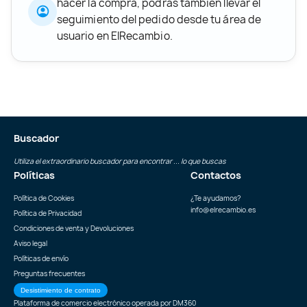
hacer la compra, podrás también llevar el
seguimiento del pedido desde tu área de
usuario en ElRecambio.
Buscador
Utiliza el extraordinario buscador para encontrar ... lo que buscas
Políticas
Contactos
Política de Cookies
¿Te ayudamos?
info@elrecambio.es
Política de Privacidad
Condiciones de venta y Devoluciones
Aviso legal
Políticas de envío
Preguntas frecuentes
Desistimiento de contrato
Plataforma de comercio electrónico operada por
DM360