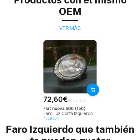
OEM
VER MÁS
72,60€
60 € sin IVA
fiat
nuova 500 (150)
Faro Luz Corta Izquierdo para Fiat Nuova 500
4759384
Faro Izquierdo que también