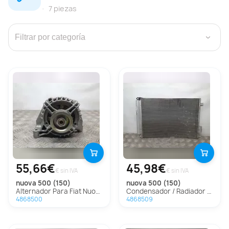
7 piezas
›
55,66€
45,98€
€ sin IVA
€ sin IVA
nuova 500 (150)
nuova 500 (150)
Alternador Para Fiat Nuova 500
Condensador / Radiador Aire Acondicionado Para Fiat Nuova 500
4868500
4868509