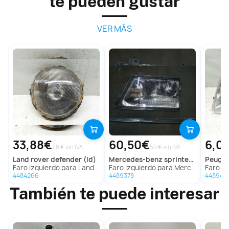
te pueden gustar
VER MÁS
33,88€
60,50€
6,0
28 € sin IVA
50 € sin IVA
land rover
defender (ld)
mercedes-benz
sprinter (w901,w903) combi
peuge
Faro Izquierdo para Land Rover Defender (Ld)
Faro Izquierdo para Mercedes-Benz Sprinter (W901,W903) Combi
Faro Izq
4484266
4489378
448948
También te puede interesar