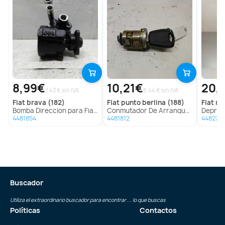
8,99€
10,21€
20,
7.43 € sin IVA
8.44 € sin IVA
fiat
brava (182)
fiat
punto berlina (188)
fiat
mar
Bomba Direccion para Fiat Brava (182)
Conmutador De Arranque Para Fiat Punto Berlina
Depresor Freno
4481854
4481812
448277
Buscador
Utiliza el extraordinario buscador para encontrar ... lo que buscas
Políticas
Contactos