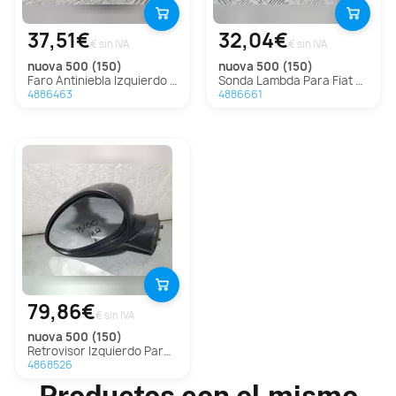
37,51€
32,04€
€ sin IVA
€ sin IVA
nuova 500 (150)
nuova 500 (150)
Faro Antiniebla Izquierdo Para Fiat Nuova 500
Sonda Lambda Para Fiat Nuova 500
4886463
4886661
79,86€
€ sin IVA
nuova 500 (150)
Retrovisor Izquierdo Para Fiat Nuova 500
4868526
Productos con el mismo