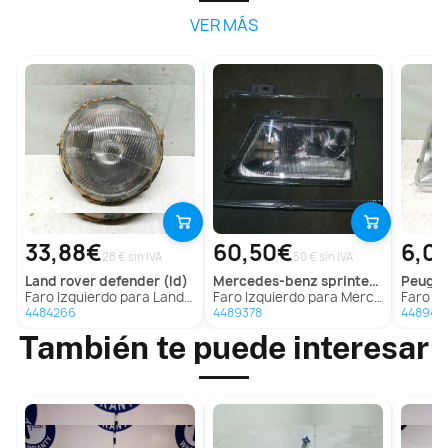
VER MÁS
33,88€
60,50€
6,0
28 € sin IVA
50 € sin IVA
land rover
defender (ld)
mercedes-benz
sprinter (w901,w903) combi
peuge
Faro Izquierdo para Land Rover Defender (Ld)
Faro Izquierdo para Mercedes-Benz Sprinter (W901,W903) Combi
Faro Izq
4484266
4489378
448948
También te puede interesar