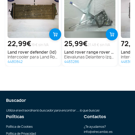
22,99€
25,99€
72,
19 € sin IVA
21.48 € sin IVA
land rover
defender (ld)
land rover
range rover (lp)
land r
Intercooler para Land Rover Defender (Ld)
Elevalunas Delantero Izquierdo Para Land Rover Range Rover
Intercooler 
4480842
4483286
448368
Buscador
Utiliza el extraordinario buscador para encontrar ... lo que buscas
Políticas
Contactos
Política de Cookies
¿Te ayudamos?
info@elrecambio.es
Política de Privacidad