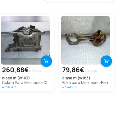
260,88€
79,86€
€ sin IVA
€ sin IVA
clase m (w163)
clase m (w163)
Culata Para Mercedes Clase M
Biela para Mercedes-Benz Clase M (W163)
4734607
4734608