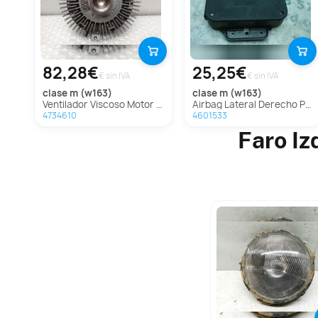
82,28€
25,25€
€ sin IVA
€ sin IVA
clase m (w163)
clase m (w163)
Ventilador Viscoso Motor para Mercedes-Benz Clase M (W163)
Airbag Lateral Derecho Para Mercedes Clase M
4734610
4601533
Faro Iz