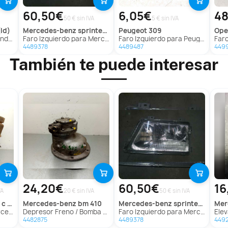
60,50€
6,05€
48
50 € sin IVA
5 € sin IVA
ld)
mercedes-benz
sprinter (w901,w903) combi
peugeot
309
ope
 (Ld)
Faro Izquierdo para Mercedes-Benz Sprinter (W901,W903) Combi
Faro Izquierdo para Peugeot 309
Faro 
4489378
4489487
449
También te puede interesar
24,20€
60,50€
16
VA
20 € sin IVA
50 € sin IVA
erlina
mercedes-benz
bm 410
mercedes-benz
sprinter (w901,w903) combi
me
erlina
Depresor Freno / Bomba Vacio para Mercedes-Benz Bm 410
Faro Izquierdo para Mercedes-Benz Sprinter (W901,W903) Combi
Elevaluna
4482875
4489378
449