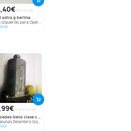
,40€
40 € sin IVA
l
astra g berlina
Izquierdo para Opel Astra G Berlina
9008
,99€
14.04 € sin IVA
rcedes-benz
clase c (w202) berlina
s Delantero Izquierdo para Mercedes-Benz Clase C (W202) Berlina
2455