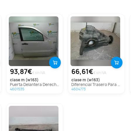
93,87€
66,61€
€ sin IVA
€ sin IVA
clase m (w163)
clase m (w163)
Puerta Delantera Derecha para Mercedes-Benz Clase M (W163)
Diferencial Trasero Para Mercedes Clase M
4601535
4604773