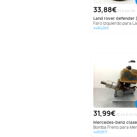
33,88€
28 € sin IVA
land rover
defender (
Faro Izquierdo para Land Rover Defender
4484266
31,99€
26.44 € sin I
mercedes-benz
clase c (w201) b
Bomba Freno para Mercedes-Benz Clase C (W201) B
4482871