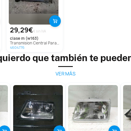
29,29€
€ sin IVA
clase m (w163)
Transmision Central Para Mercedes Clase M
4604776
quierdo que también te puede
VER MÁS