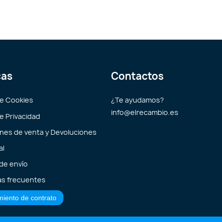
cas
Contactos
de Cookies
¿Te ayudamos?
info@elrecambio.es
de Privacidad
nes de venta y Devoluciones
al
 de envío
s frecuentes
miento de contrato