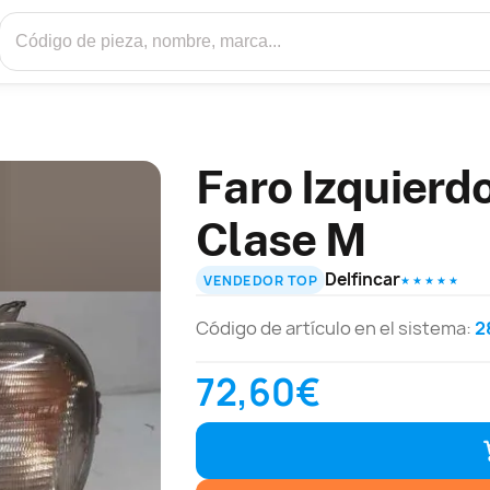
Faro Izquierd
Clase M
Delfincar
VENDEDOR TOP
★ ★ ★ ★ ★
Código de artículo en el sistema:
2
72,60€