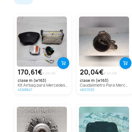
170,61€
20,04€
€ sin IVA
€ sin IVA
clase m (w163)
clase m (w163)
Kit Airbag para Mercedes-Benz Clase M (W163)
Caudalimetro Para Mercedes Clase M
4598847
4601530